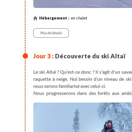
en chalet
Plus de détails
Découverte du ski Altaï
Le ski Altaï ? Qu'est-ce donc ? Il s'agit d'un sa
raquette à neige. Nul besoin d’un niveau de ski
nous serons familiarisé avec celui-ci.
Nous progresserons dans des forêts aux ambia
donnent la vague impression de rêver les yeux ouv
variables ou lagopèdes alpins. N’oublions pa
randonnée que nous faisons reste dans le resp
entoure, le tout avec toujours beaucoup de passio