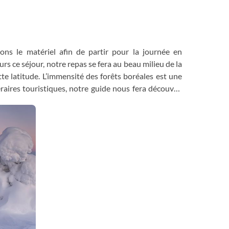
ns le matériel afin de partir pour la journée en
rs ce séjour, notre repas se fera au beau milieu de la
tte latitude. L’immensité des forêts boréales est une
raires touristiques, notre guide nous fera découvrir
s prévoyons un retour en fin de journée et, selon la