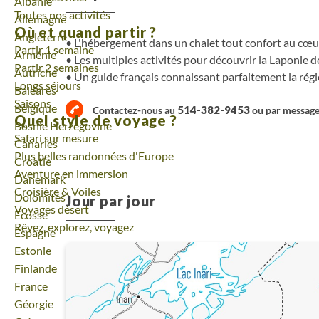
Voyage
Albanie
Toutes nos activités
Voyage
Allemagne
Où et quand partir ?
Voyage
Angleterre
L'hébergement dans un chalet tout confort au cœur
Partir 1 semaine
Voyage
Arménie
Les multiples activités pour découvrir la Laponie 
Partir 2 semaines
Voyage
Autriche
Un guide français connaissant parfaitement la rég
Longs séjours
Voyage
Baléares
Saisons
Voyage
Belgique
514-382-9453
Contactez-nous au
ou par
messag
Quel style de voyage ?
Voyage
Bosnie Herzégovine
Safari sur mesure
Voyage
Canaries
Plus belles randonnées d'Europe
Voyage
Croatie
Aventure en immersion
Voyage
Danemark
Croisière & Voiles
Voyage
Dolomites
Jour par jour
Voyages désert
Voyage
Ecosse
Rêvez, explorez, voyagez
Voyage
Espagne
Voyage
Estonie
Voyage
Finlande
Voyage
France
Voyage
Géorgie