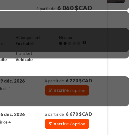
6 060 $CAD
à partir de
Hébergement
Niveau
és
En chalet
Transfert
oile
Véhicule
6 220 $CAD
9 déc. 2026
à partir de
ir de 4
S'inscrire
/ option
6 670 $CAD
6 déc. 2026
à partir de
ir de 4
S'inscrire
/ option