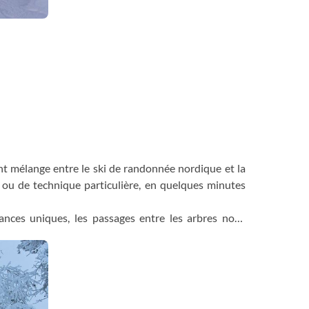
vant mélange entre le ski de randonnée nordique et la
 ou de technique particulière, en quelques minutes
nces uniques, les passages entre les arbres nous
erts. Il n’est pas rare de croiser des rennes, lièvres
s que nous sommes sur leur espace de vie. Chaque
ect et la protection de l’environnement qui nous
n de la part de notre guide.