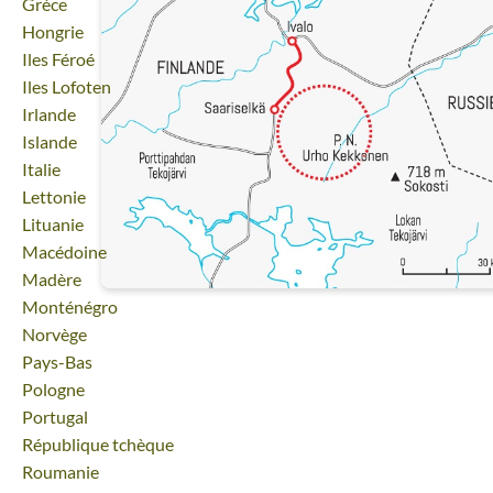
Voyage
Grèce
Voyage
Hongrie
Voyage
Iles Féroé
Voyage
Iles Lofoten
Voyage
Irlande
Voyage
Islande
Voyage
Italie
Voyage
Lettonie
Voyage
Lituanie
Voyage
Macédoine
Voyage
Madère
Voyage
Monténégro
Voyage
Norvège
Voyage
Pays-Bas
Voyage
Pologne
Voyage
Portugal
Voyage
République tchèque
Voyage
Roumanie