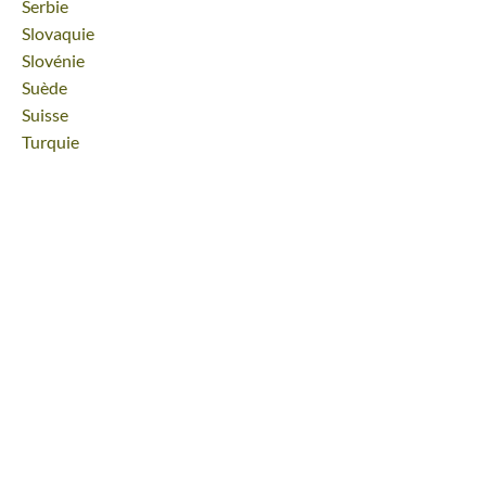
Voyage
Serbie
Voyage
Slovaquie
Voyage
Slovénie
Voyage
Suède
Voyage
Suisse
Voyage
Turquie