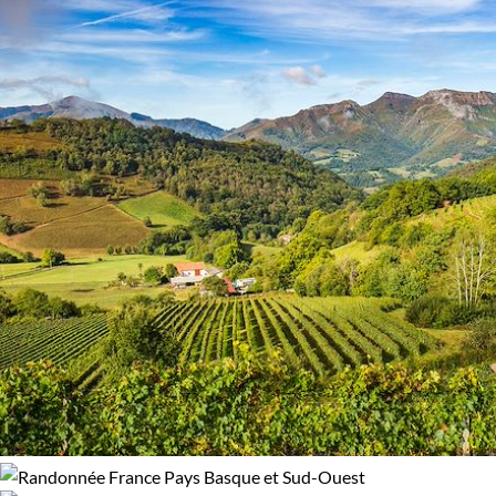
Âge des enfants
Les 6/9 ans
Les 10/13 ans
Les 14/16 ans
Confort
Bivouac, sous tente
Refuge, gîte, dortoir
Standard
Supérieur
Haut de gamme
Itinérance