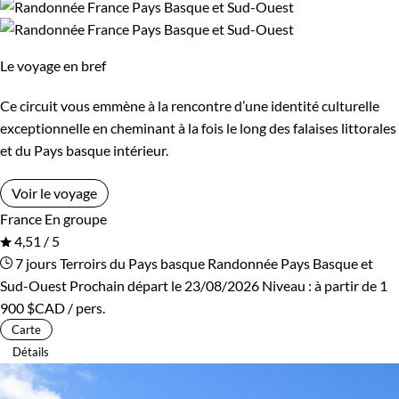
Itinérant
Semi-itinérant
En étoile
Le voyage en bref
Ce circuit vous emmène à la rencontre d’une identité culturelle
exceptionnelle en cheminant à la fois le long des falaises littorales
Environnement
et du Pays basque intérieur.
Bord de mer et îles
Forêts, collines, rivières et lacs
Voir le voyage
Montagne
Patrimoine et Nature
France
En groupe
4,51 / 5
Volcans
7 jours
Terroirs du Pays basque
Randonnée Pays Basque et
Sud-Ouest
Prochain départ le 23/08/2026
Niveau :
à partir de
1
900 $CAD
/ pers.
Carte
Détails