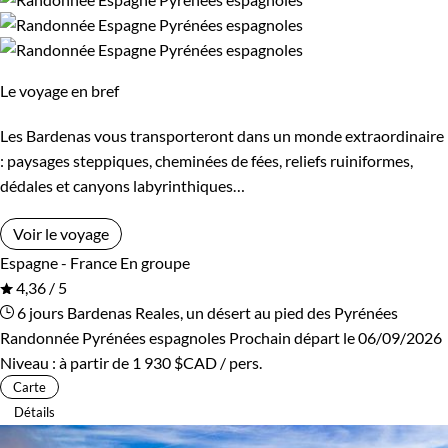
Autres régions
Bretagne - Normandie
Corse
Massif Central
Le voyage en bref
Pays Basque et Sud-Ouest
Provence - Côte d'Azur
Les Bardenas vous transporteront dans un monde extraordinaire
: paysages steppiques, cheminées de fées, reliefs ruiniformes,
Pyrénées
Vallée de la Loire
dédales et canyons labyrinthiques…
Voir le voyage
Budget
Espagne - France
En groupe
4,36 / 5
De 1 250 à 2 000 $CAD
6 jours
Bardenas Reales, un désert au pied des Pyrénées
Randonnée Pyrénées espagnoles
Prochain départ le 06/09/2026
De 2 000 à 3 000 $CAD
Niveau :
à partir de
1 930 $CAD
/ pers.
Carte
Plus de 3 000 $CAD
Détails