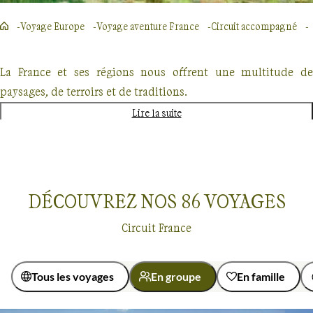
Voyage Europe
Voyage aventure France
Circuit accompagné
La France et ses régions nous offrent une multitude de
paysages, de terroirs et de traditions.
Lire la suite
Douceur de la
Côte d’Azur
et du
Luberon
, mer et
montagne
corses
, contrastes des
terres pyrénéennes
,
piémont ardéchois
ou
côte bretonne
.
DÉCOUVREZ NOS
86
VOYAGES
Autant de lieux fascinants à explorer. En "étoile" à partir d’un
hébergement unique pour plus de confort, ou en "itinérance"
Circuit France
afin de s’immerger pour plusieurs jours au cœur d’une vallée
ou d’un parc naturel. Nous vous proposons une grande
variété de séjours ;
balnéaires
,
côtiers
ou itinéraires plus
Tous les voyages
En groupe
En famille
montagnards
, de la découverte aux grands trekkings.
Voyages en groupe
France