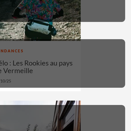
ENDANCES
élo : Les Rookies au pays
e Vermeille
/10/25