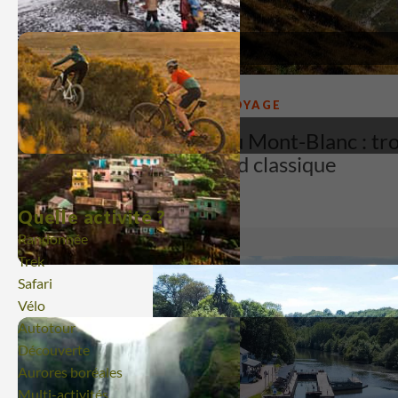
IDÉES VOYAGE
Tour du Mont-Blanc : tro
le grand classique
21/07/26
Quelle activité ?
Randonnée
Trek
Safari
Vélo
Autotour
Découverte
Aurores boréales
Multi-activités