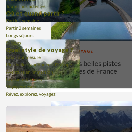
Toutes nos activités
Où et quand partir ?
Partir 1 semaine
Partir 2 semaines
Longs séjours
Saisons
Quel style de voyage ?
IDÉES VOYAGE
Safari sur mesure
Les plus belles pistes
Plus belles randonnées d'Europe
cyclables de France
Aventure en immersion
Croisière & Voiles
18/03/26
Voyages désert
Rêvez, explorez, voyagez