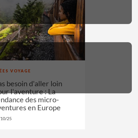
DÉES VOYAGE
s besoin d'aller loin
ur l'aventure : La
endance des micro-
ventures en Europe
/10/25