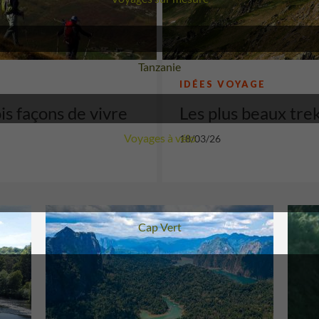
Voyage
Tanzanie
IDÉES VOYAGE
is façons de vivre
Les plus beaux tre
Voyages à vélo
18/03/26
Voyage
Cap Vert