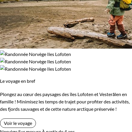
Environnement
Bord de mer et îles
Forêts, collines, rivières et lacs
Montagne
Patrimoine et Nature
Le voyage en bref
Plongez au cœur des paysages des îles Lofoten et Vesterålen en
famille ! Minimisez les temps de trajet pour profiter des activités,
des fjords sauvages et de cette nature arctique préservée !
Voir le voyage
Norvège
Sur mesure
À partir de 4 ans