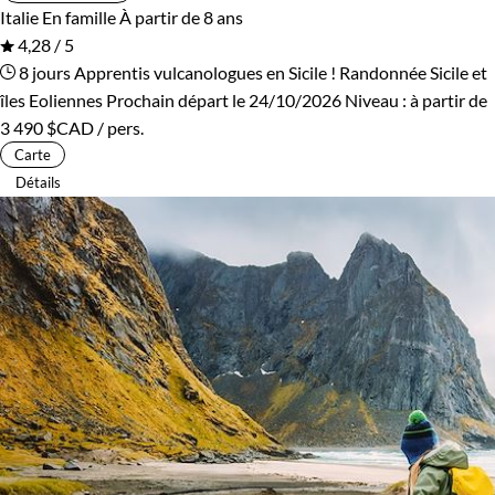
Italie
En famille
À partir de 8 ans
4,28 / 5
Les 10/13 ans
Les 14/16 ans
8 jours
Apprentis vulcanologues en Sicile !
Randonnée Sicile et
îles Eoliennes
Prochain départ le 24/10/2026
Niveau :
à partir de
3 490 $CAD
/ pers.
Confort
Carte
Détails
Refuge, gîte, dortoir
Standard
Supérieur
Haut de gamme
Itinérance
Itinérant
Semi-itinérant
En étoile