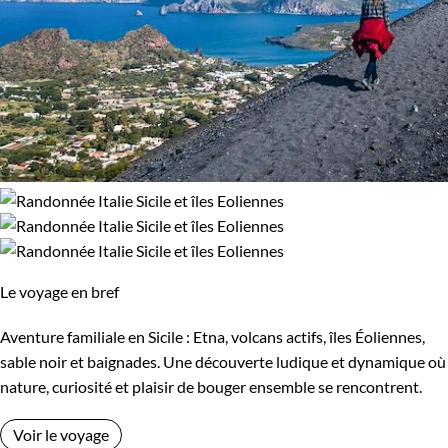
Italie
Rencontres
Norvège
Vélo
Afficher plus
Pays-Bas
Portugal
Slovénie
Suède
Budget
Suisse
De 750 à 1 250 $CAD
De 1 250 à 2 000 $CAD
De 2 000 à 3 000 $CAD
Le voyage en bref
Plus de 3 000 $CAD
Aventure familiale en Sicile : Etna, volcans actifs, îles Éoliennes,
sable noir et baignades. Une découverte ludique et dynamique où
nature, curiosité et plaisir de bouger ensemble se rencontrent.
Âge des enfants
Voir le voyage
Les 2/5 ans
Les 6/9 ans