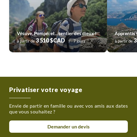
Vésuve, Pompéi et... sentier des dieux !
Apprentis 
3 510 $CAD
3
à partir de
7 jours
à partir de
Privatiser votre voyage
Envie de partir en famille ou avec vos amis aux dates
que vous souhaitez ?
Demander un devis