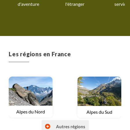
d'aventure
l'étranger
service
Les régions en France
Voyage
Alpes du Nord
Voyage
Alpes du Sud
Autres régions