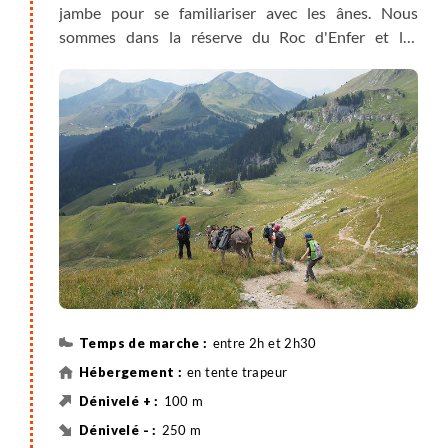
jambe pour se familiariser avec les ânes. Nous
sommes dans la réserve du Roc d'Enfer et les
rencontres avec la faune sauvage ne sont pas rares :
aigles, hermines, marmottes, chamois... Descente sur
l'alpage de Combafou. Arrivée et installation au
campement du Foron pour deux nuits, préparation
du feu pour la soirée, barbecue ou dîner sous tente
trappeur. Nuit sous tente familiale.
entre 2h et 2h30
en tente trapeur
100 m
250 m