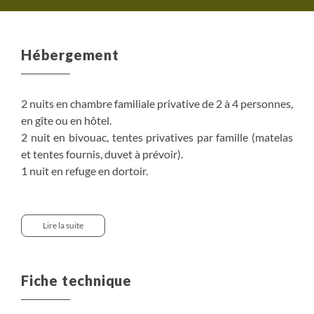
Hébergement
2 nuits en chambre familiale privative de 2 à 4 personnes,
en gîte ou en hôtel.
2 nuit en bivouac, tentes privatives par famille (matelas
et tentes fournis, duvet à prévoir).
1 nuit en refuge en dortoir.
Le camp "trappeur" est aménagé pour être le plus
confortable possible en restant proche de la nature :
Lire la suite
tente collective pour les repas avec tables et poêle à bois,
tente familiale pour la nuit avec matelas de sol épais,
espace feu de bois pour le barbecue, toilettes sèches et
Fiche technique
espace toilette...