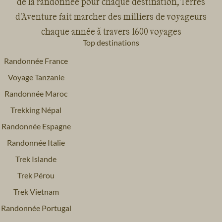
de la randonnée pour chaque destination, Terres
d'Aventure fait marcher des milliers de voyageurs
chaque année à travers 1600 voyages
Top destinations
Randonnée France
Voyage
Sud-Ouest
Voyage
Vallée de la Loire
Voyage Tanzanie
Randonnée Maroc
Trekking Népal
Randonnée Espagne
Randonnée Italie
Trek Islande
Trek Pérou
Trek Vietnam
Randonnée Portugal