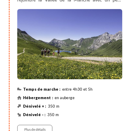
transfert jusqu'au lac des Mines d'Or. Installation
pour deux nuits à l'auberge face aux mystérieuses
Terres Maudites.
entre 4h30 et 5h
en auberge
350 m
350 m
Randonnée
Plus de détails