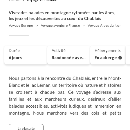
Vivez des balades en montagne rythmées par les ânes,
les jeux et les découvertes au cœur du Chablais
Voyage Europe
Voyage aventure France
Voyage Alpes du Nord
Durée
Activité
Hébergements
6 jours
Randonnée avec âne
En auberge
Nous partons à la rencontre du Chablais, entre le Mont-
Blanc et le lac Léman, un territoire où nature et histoires
se croisent à chaque pas. Ce voyage s’adresse aux
familles et aux marcheurs curieux, désireux d’allier
balades accessibles, activités ludiques et immersion en
montagne. Nous marchons vers des cols et petits
sommets, observons la marmotte, fabriquons un herbier
ou explorons un moulin à eau. Les ânes nous
Lire la suite