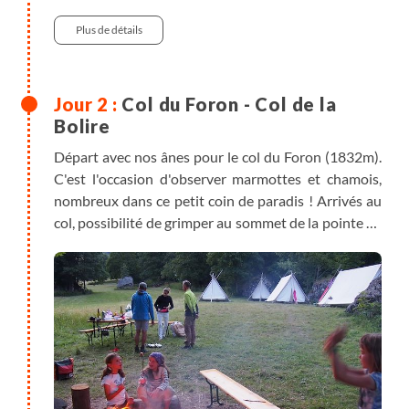
Randonnée
Plus de détails
Col du Foron - Col de la
Bolire
Départ avec nos ânes pour le col du Foron (1832m).
C'est l'occasion d'observer marmottes et chamois,
nombreux dans ce petit coin de paradis ! Arrivés au
col, possibilité de grimper au sommet de la pointe de
Chalune (2116 m) pour profiter d'une vue superbe
sur tout le massif du Chablais et sur le Lac Léman.
Descente par Chalet Blanc et le Col de la Bolire.
Retour au camp pour une seconde nuit.
Pointe de Chalune : dénivelé +/-220m, 1h30 de
marche supplémentaire.