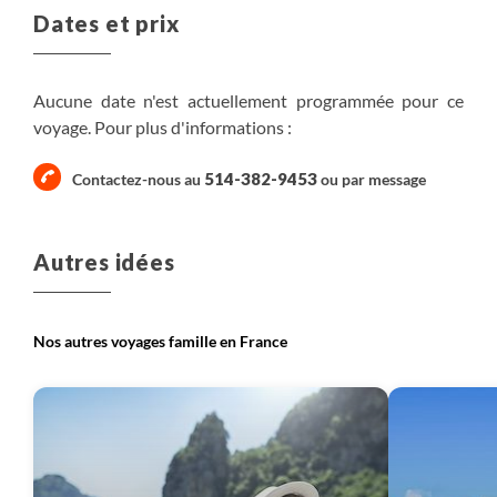
Dates et prix
entre 5h et 5h30
Aucune date n'est actuellement programmée pour ce
en auberge
voyage. Pour plus d'informations :
530 m
530 m
514-382-9453
Contactez-nous au
ou par
message
Randonnée
Plus de détails
Autres idées
Nos autres voyages famille en France