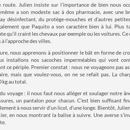
route. Julien insiste sur l’importance de bien nous oc
i-même a son modeste sac à dos pharmacie, avec une br
ray désinfectant, du protège-mouches et d’autres petite
alement que Paquito a son caractère bien à lui. Plus t
e qu’il craint les chevaux par exemple ou les voitures. Ce 
à l’approche des villes.
ure, nous apprenons à positionner le bât en forme de croi
us installons nos sacoches imperméables qui vont con
t ce périple. Premier constat : nous ne voyageons pas as
aire, mais que voulez-vous, on ne se refait pas. La char
 kg au total.
 du voyage : il nous faut nous alléger et soulager notre 
ssures, un pantalon pour chacun. C’est bien suffisant fi
ement à nous servir d’un licol, d’une longe. Bientôt, Julien
ier, en nous montrant la balise à suivre. Une averse s’invi
te.