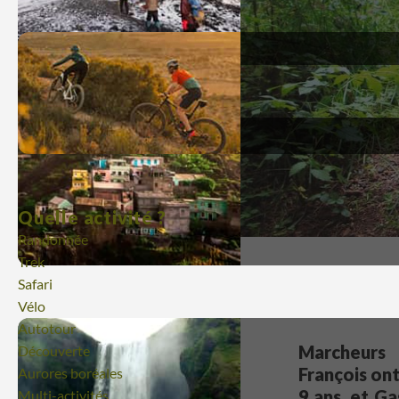
Quelle activité ?
Randonnée
Trek
Safari
Vélo
Autotour
Marcheurs 
Découverte
François ont
Aurores boréales
9 ans, et Ga
Multi-activités