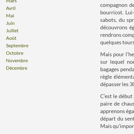
Mars
compagnon de 
Avril
bourricot. Lu
Mai
sabots, du sp
Juin
découvrons ég
Juillet
rendrons compt
Août
quelques tours 
Septembre
Octobre
Mais pour l’he
Novembre
sur lequel no
Décembre
bagages pendan
règle élément
dépasser les 30
C’est le début
paire de chau
apprenons égal
départ du sent
Mais qu’impor