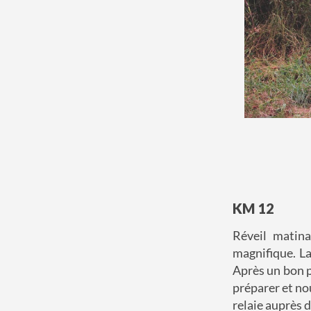
KM 12
Réveil matina
magnifique. L
Après un bon p
préparer et nou
relaie auprès d