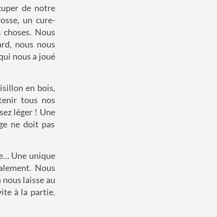
cuper de notre
osse, un cure-
s choses. Nous
ard, nous nous
qui nous a joué
sillon en bois,
tenir tous nos
sez léger ! Une
ge ne doit pas
âne… Une unique
nalement. Nous
 nous laisse au
te à la partie.