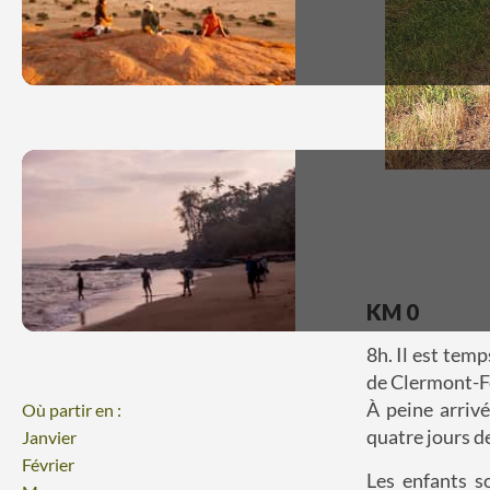
KM 0
8h. Il est tem
de Clermont-Fe
À peine arrivé
Où partir en :
quatre jours d
Janvier
Février
Les enfants s