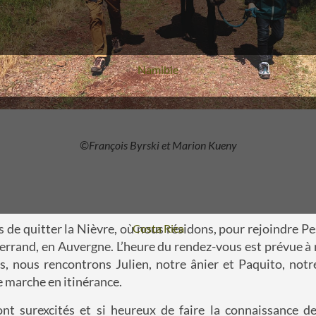
Voyage
Namibie
©François Byrski et Marion Kueny
ps de quitter la Nièvre, où nous résidons, pour rejoindre P
Voyage
Costa Rica
rrand, en Auvergne. L’heure du rendez-vous est prévue à 
s, nous rencontrons Julien, notre ânier et Paquito, not
e marche en itinérance.
ont surexcités et si heureux de faire la connaissance d