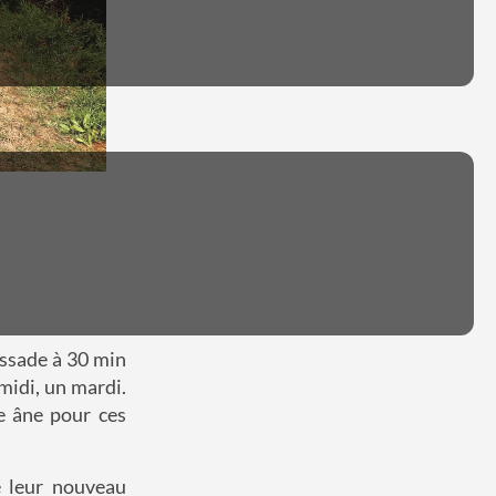
essade à 30 min
midi, un mardi.
re âne pour ces
e leur nouveau