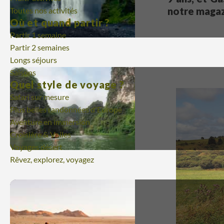
notre magaz
Toutes nos activités
Où et quand partir ?
Partir 1 semaine
Partir 2 semaines
Longs séjours
Saisons
Quel style de voyage ?
Safari sur mesure
Plus belles randonnées d'Europe
Aventure en immersion
Croisière & Voiles
Voyages désert
Rêvez, explorez, voyagez