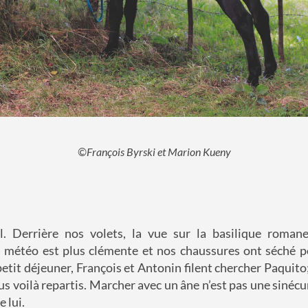
©François Byrski et Marion Kueny
l. Derrière nos volets, la vue sur la basilique romane
a météo est plus clémente et nos chaussures ont séché pe
etit déjeuner, François et Antonin filent chercher Paquito;
s voilà repartis. Marcher avec un âne n’est pas une sinécur
e lui.