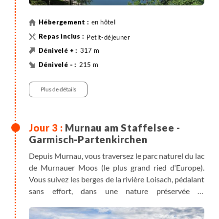
en hôtel
Petit-déjeuner
317 m
215 m
30 km
Vélo
Plus de détails
Murnau am Staffelsee -
Garmisch-Partenkirchen
Depuis Murnau, vous traversez le parc naturel du lac
de Murnauer Moos (le plus grand ried d‘Europe).
Vous suivez les berges de la rivière Loisach, pédalant
sans effort, dans une nature préservée et
remarquable. L’étape est courte et vous permet de
monter en train à 2962m avec le Zugspietzbahnn, si