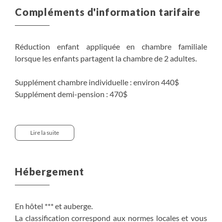
Compléments d'information tarifaire
Réduction enfant appliquée en chambre familiale
lorsque les enfants partagent la chambre de 2 adultes.
Supplément chambre individuelle : environ 440$
Supplément demi-pension : 470$
Tarif base triple : réduction de 10% appliquée sur le tarif
de base pour la 3ème personne partageant la chambre
Lire la suite
double.
Tarif voyageur solo : supplément chambre individuelle
Hébergement
obligatoire uniquement.
Supplément location vélo : environ 145$/personne
En hôtel *** et auberge.
Supplément location vélo électrique : environ 345$/
La classification correspond aux normes locales et vous