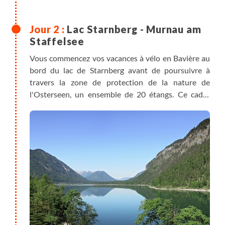
Lac Starnberg - Murnau am
Staffelsee
Vous commencez vos vacances à vélo en Bavière au
bord du lac de Starnberg avant de poursuivre à
travers la zone de protection de la nature de
l'Osterseen, un ensemble de 20 étangs. Ce cadre
magnifique est protégé au sein d'une réserve
naturelle de plus de 1000 hectares, un petit paradis
qui invite à la baignade. Vous passez ensuite devant
le lac Froschhauser, l'un des plus chauds de Bavière,
puis arrivez à Murnau. Vous disposez de
suffisamment de temps pour visiter l'un des musées
ou vous émerveiller dans la vieille ville colorée.