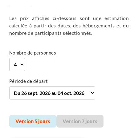
en hôtel
Petit-déjeuner
Les prix affichés ci-dessous sont une estimation
305 m
calculée à partir des dates, des hébergements et du
264 m
nombre de participants sélectionnés.
40 km
Vélo
Plus de détails
Nombre de personnes
Période de départ
Version 5 jours
Version 7 jours