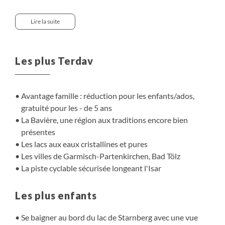
blottis dans les vallées, se reflètent dans les eaux
cristallines des lacs Starnberg ou Sylvenstein. La pureté
Lire la suite
de cette nature et les traditions bavaroises encore bien
présentes donneront à votre séjour une âme très
authentique. Des vacances idéales en famille et à vélo
Les plus Terdav
entre lacs et montagnes.
Avantage famille : réduction pour les enfants/ados,
gratuité pour les - de 5 ans
La Bavière, une région aux traditions encore bien
présentes
Les lacs aux eaux cristallines et pures
Les villes de Garmisch-Partenkirchen, Bad Tölz
La piste cyclable sécurisée longeant l'Isar
Les plus enfants
Se baigner au bord du lac de Starnberg avec une vue