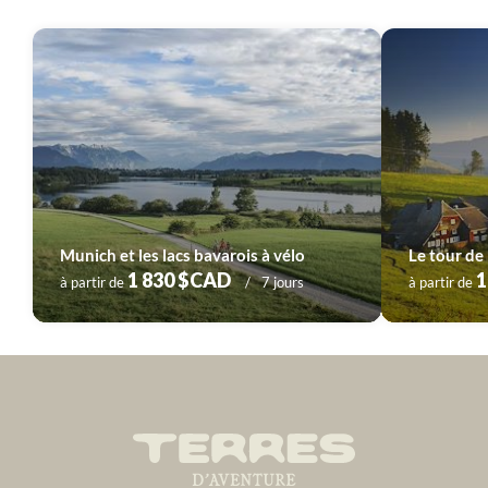
Munich et les lacs bavarois à vélo
Le tour de 
1 830 $CAD
1
à partir de
7 jours
à partir de