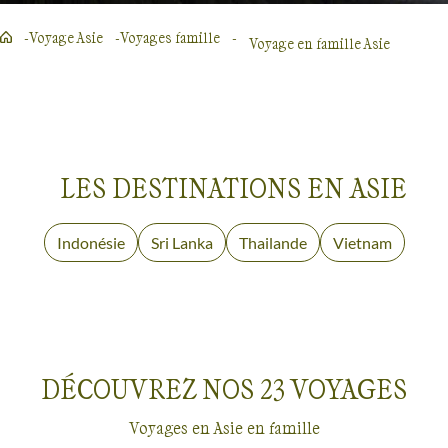
Voyage Asie
Voyages famille
Voyage en famille Asie
LES DESTINATIONS EN ASIE
Indonésie
Voyages en
Sri Lanka
Voyages
Thailande
Voyages en
Vietnam
Voyages
famille
en famille
famille
en famille
DÉCOUVREZ NOS
23
VOYAGES
Voyages en Asie en famille
Voyages en famille
Asie