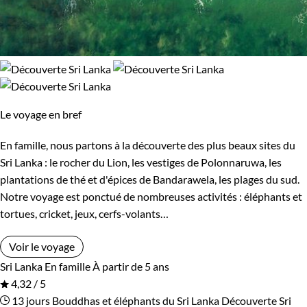
Confort
Bivouac, sous tente
Refuge, gîte, dortoir
Standard
Supérieur
Le voyage en bref
Haut de gamme
En famille, nous partons à la découverte des plus beaux sites du
Sri Lanka : le rocher du Lion, les vestiges de Polonnaruwa, les
plantations de thé et d'épices de Bandarawela, les plages du sud.
Itinérance
Notre voyage est ponctué de nombreuses activités : éléphants et
tortues, cricket, jeux, cerfs-volants…
Itinérant
Semi-itinérant
Voir le voyage
Sri Lanka
En famille
À partir de 5 ans
Environnement
4,32 / 5
13 jours
Bouddhas et éléphants du Sri Lanka
Découverte Sri
Bord de mer et îles
Forêts, collines, rivières et lacs