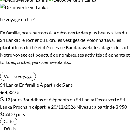
Vous pourrez aussi associer votre découverte du Sri Lanka
avec
un séjour bord de mer aux Maldives voisines
, pour l
Le voyage en bref
détente des parents et la joie des enfants, au bord d’un océan
Indien riche en poissons multicolores que vous aurez le loisir
En famille, nous partons à la découverte des plus beaux sites du
d’observer avec un simple masque et tuba.
Sri Lanka : le rocher du Lion, les vestiges de Polonnaruwa, les
plantations de thé et d'épices de Bandarawela, les plages du sud.
Guide de voyage Sri Lanka
Notre voyage est ponctué de nombreuses activités : éléphants et
tortues, cricket, jeux, cerfs-volants…
Voir le voyage
Sri Lanka
En famille
À partir de 5 ans
4,32 / 5
13 jours
Bouddhas et éléphants du Sri Lanka
Découverte Sri
Lanka
Prochain départ le 20/12/2026
Niveau :
à partir de
3 950
$CAD
/ pers.
Carte
Détails