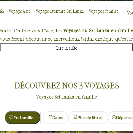
Voyage Asie
Voyage aventure Sri Lanka
Voyages famille
Voy
Porte d’entrée vers l’Asie, les
voyages au Sri Lanka en famille
vous feront découvrir ce merveilleux jardin exotique qu'est le
Sri Lanka, riche d'une culture bouddhiste et hindouiste.
Lire la suite
L’ancienne Ceylan offre une
diversité naturelle propre 
éblouir le voyageur
: plages paradisiaques, plantations d
thé, forêt tropicale luxuriante, montagnes, jardins d'épices.
DÉCOUVREZ NOS
3
VOYAGES
Vous pourrez découvrir cette palette de couleurs et de reliefs
lors de balades organisées sur
nos voyages au Sri Lanka e
Voyages Sri Lanka en famille
famille.
Mais c’est aussi un pays riche d’une culture vivante, mêlant
En famille
Dates
Plus de filtres
Départs 
bouddhisme
et
hindouisme
que vous allez découvrir. Ile à
Voyages en famille
Sri Lanka