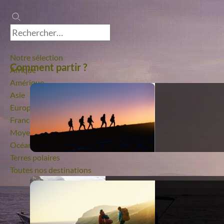
Notre sélection
Comment partir ?
Afrique
Amérique
Asie
Europe
France
Moyen-Orient
Océanie
Terres polaires
Toutes nos destinations