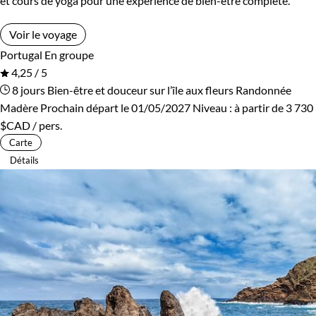
et cours de yoga pour une expérience de bien-être complète.
Voir le voyage
Portugal
En groupe
4,25 / 5
8 jours
Bien-être et douceur sur l’île aux fleurs
Randonnée
Madère
Prochain départ le 01/05/2027
Niveau :
à partir de
3 730
$CAD
/ pers.
Carte
Détails