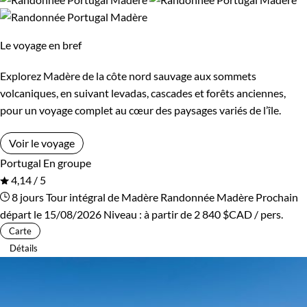
Les 14/16 ans
voyage extraordinaire au pays de la randonnée, tout proche
de la France. Le plus, une gastronomie locale délicieuse
Le voyage en bref
composée de fruits de mer, poissons,
(grand
Confort
espetada
Explorez Madère de la côte nord sauvage aux sommets
brochette de viande au gros sel), souvent accompagné de
Standard
Supérieur
volcaniques, en suivant levadas, cascades et forêts anciennes,
vins portugais.
pour un voyage complet au cœur des paysages variés de l’île.
Guide de voyage Madère
Itinérance
Voir le voyage
Portugal
En groupe
Itinérant
Semi-itinérant
4,14 / 5
8 jours
Tour intégral de Madère
Randonnée Madère
Prochain
départ le 15/08/2026
Niveau :
à partir de
2 840 $CAD
/ pers.
Carte
Détails