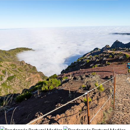
mais aussi des prairies herbeuses, des plages sauvages, des
Activité
98% de satisfaction
(
1130 avis
)
côtes déchiquetés, des falaises plongeantes, ... Vous verrez de
Randonnée
tout à Madère, la végétation change selon l’altitude.
Souvent surnommée le
jardin de l’Atlantique
, Madère est une
île dont les sentiers, bordés de fleurs vous mènent à la
Budget
découverte d’une vie agricole et rurale encore très présente.
De 1 250 à 2 000 $CAD
Les plus sportifs opteront pour
une randonnée sur les 3 plus
De 2 000 à 3 000 $CAD
grands picos de l’île
:
Ruivo
,
Arieiro
et
Grande
ou pou
la
grande traversée de Madère
.
Plus de 3 000 $CAD
Toute proche, l’île de
Porto Santo
offre un visage différent et
de belles randonnées sur les sentiers des picos bordés de
Âge des enfants
pins et de cyprès ou dans les collines. Les plages de sable
blanc permettent une pause baignade bien méritée.
Les 6/9 ans
Les 10/13 ans
Une randonnée à Madère, c’est une explosion de couleurs, un