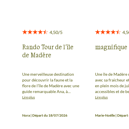
Voir tous les avis
Rando Tour de l'île
magnifique 
de Madère
Une merveilleuse destination
Une île de Madère 
pour découvrir la faune et la
avec sa fraicheur e
flore de l'île de Madère avec une
en plein mois de jui
guide remarquable Ana, à
accessibles et de be
l'écoute et qui a, à cœur, de
baignades. Guide ex
Lire plus
Lire plus
partager ses connaissances. Elle
sait motiver pour arriver au bout
de l'aventure, c'est la dernière du
Nora | Départ du 18/07/2026
Marie-Noëlle | Dépar
groupe qui le dit !
Heureusement, l'île a un super