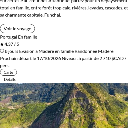
Sur cette île au cœur de l'Atlantique, partez pour un dépaysement
total en famille, entre forêt tropicale, rivières, levadas, cascades, et
sa charmante capitale, Funchal.
Voir le voyage
Portugal
En famille
4,37 / 5
8 jours
Evasion à Madère en famille
Randonnée Madère
Prochain départ le 17/10/2026
Niveau :
à partir de
2 710 $CAD
/
pers.
Carte
Détails