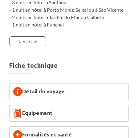
- 3 nuits en hôtel à Santana
- 1 nuit en hôtel à Porto Moniz, Seixal ou à São Vicente
- 2 nuits en hôtel à Jardim do Mar ou Calheta
- 1 nuit en hôtel à Funchal
Aux Açores
, vous logerez dans les hébergements
Lire la suite
suivants :
- 3 nuits à Rabo de Peixe en hôtel 4* - Maisonnette avec
2 chambres partageant une salle de bains
Fiche technique
- 4 nuits à Furnas en hôtel 3*
Catégories aux normes portugaises.
Détail du voyage
A noter :
- Nous travaillons avec de petits hébergements. La
Equipement
capacité et la disponibilité des établissements peuvent
nous contraindre à loger les participants dans plusieurs
hébergements différents, de catégorie parfois différente.
Formalités et santé
Les repas seront néanmoins toujours pris ensemble.