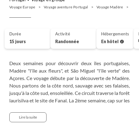
Voyage Europe
Voyage aventure Portugal
Voyage Madère
Ran
Durée
Activité
Hébergements
15 jours
Randonnée
En hôtel
Deux semaines pour découvrir deux îles portugaises,
Madère "l'île aux fleurs", et São Miguel "l'île verte" des
Açores. Ce voyage débute par la découverte de Madère.
Nous partons de la côte nord, sauvage avec ses falaises,
jusqu'à la côte sud, ensoleillée. Ce circuit traverse la forêt
laurisilva et le site de Fanal. La 2ème semaine, cap sur les
sentiers de randonnées des Açores, sur l'île de São
Miguel. Nous découvrons des lacs de cratères, des plages
Lire la suite
de sable noir, des plantations de thé uniques en Europe,
et les sources chaudes de la vallée de Furnas. C’est dans
ce cadre enchanteur que nous terminons notre séjour de