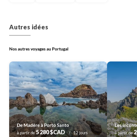
Voyage
Madère (Portugal)
Autres idées
Nos autres voyages au Portugal
De Madère à Porto Santo
Les incon
5 280 $CAD
2
à partir de
12 jours
à partir de