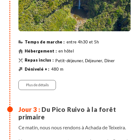
entre 4h30 et 5h
en hôtel
Petit-déjeuner, Déjeuner, Diner
480 m
270 m
13 km
Randonnée
Plus de détails
Du Pico Ruivo à la forêt
primaire
Ce matin, nous nous rendons à Achada de Teixeira.