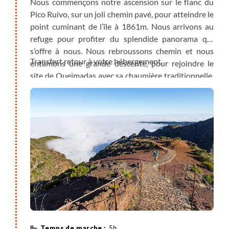
Nous commençons notre ascension sur le flanc du
Pico Ruivo, sur un joli chemin pavé, pour atteindre le
point cuminant de l’île à 1861m. Nous arrivons au
refuge pour profiter du splendide panorama qui
s’offre à nous. Nous rebroussons chemin et nous
Transfert retour à votre hébergement.
entamons une grande descente, pour rejoindre le
site de Queimadas avec sa chaumière traditionnelle,
en plein cœur de la forêt de Laurisilva.
5h