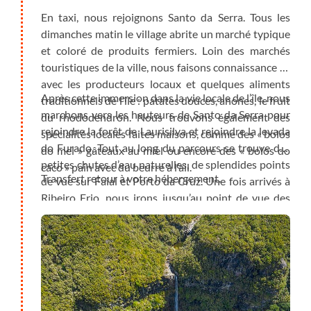
En taxi, nous rejoignons Santo da Serra. Tous les
dimanches matin le village abrite un marché typique
et coloré de produits fermiers. Loin des marchés
touristiques de la ville, nous faisons connaissance ici
avec les producteurs locaux et quelques aliments
Après cette immersion dans la vie locale de l’île, nous
traditionnels de l’île : patates douces, anones, le fruit
marchons vers les hauteurs de Santo da Serra pour
du rhododendron. Nous trouvons également des
rejoindre la forêt de Laurisilva et rejoindre la levada
spécialités locales faites maisons, comme des « bolos
do Furado. Tout au long du parcours se trouve des
do mel » gâteaux au miel ou encore des « bolos do
petites chutes d’eau naturelles, de splendides points
caco » pain avec du beurre à l’ail.
Transfert retour à votre hébergement.
de vue sur Faial et Porto da Cruz. Une fois arrivés à
Ribeiro Frio, nous irons jusqu’au point de vue des
«Balcoes» pour observer les plus hauts sommets de
l’île, Pico Ariero et Pico Ruivo.