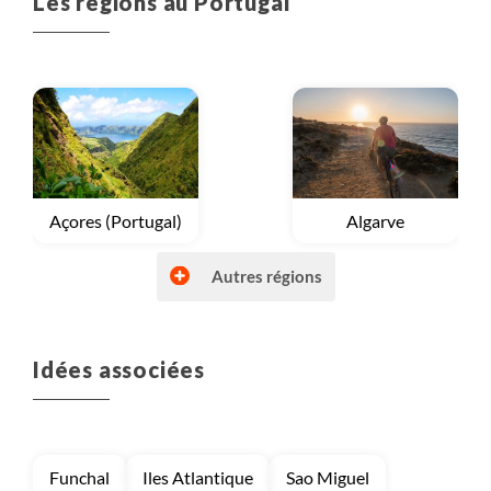
Les régions au Portugal
Voyage
Açores (Portugal)
Voyage
Algarve
Autres régions
Idées associées
Voyage
Douro
Voyage
Lisbonne
Funchal
Iles Atlantique
Sao Miguel