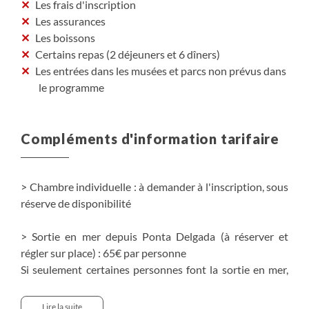
Les frais d'inscription
Les assurances
Les boissons
Certains repas (2 déjeuners et 6 dîners)
Les entrées dans les musées et parcs non prévus dans
le programme
Compléments d'information tarifaire
> Chambre individuelle : à demander à l'inscription, sous
réserve de disponibilité
> Sortie en mer depuis Ponta Delgada (à réserver et
régler sur place) : 65€ par personne
Si seulement certaines personnes font la sortie en mer,
supplément transfert ci-dessous à ajouter, car ces
personnes devront partir avant le reste du groupe pour
Lire la suite