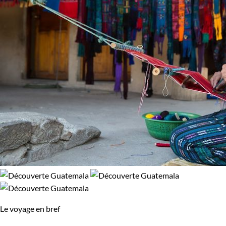
Randonnée
Trek
94% de satisfaction
(
34 avis
)
Âge des enfants
Les 6/9 ans
Les 14/16 ans
Environnement
Forêts, collines, rivières et lacs
Montagne
Patrimoine et Nature
Le voyage en bref