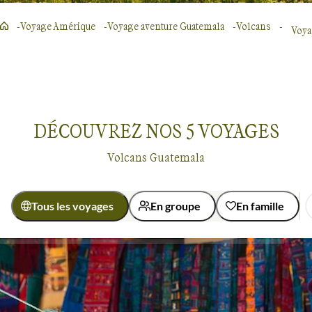
Voyage Amérique
Voyage aventure Guatemala
Volcans
Voya
DÉCOUVREZ NOS
5
VOYAGES
Volcans Guatemala
Tous les voyages
En groupe
En famille
Activité
Baignade - Snorkeling
Découverte
Voyages sur les volcans
Guatemala