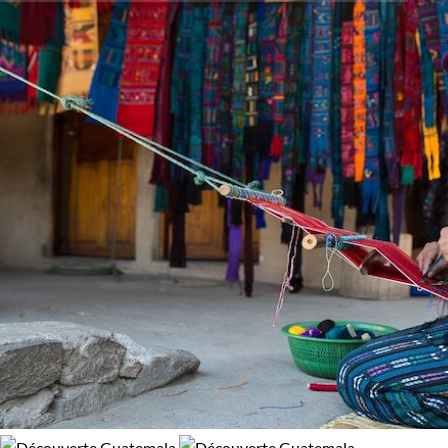
Activité
91% de satisfaction
(
22 avis
)
L’héritage maya ne s’exprime d’ailleurs pas uniquement dans
Baignade - Snorkeling
Découverte
les ruines des temples et des cités. Il est aussi présent dans
les motifs, les couleurs et même les traditions encore en
usage chez les descendants guatémaltèques des mayas. Aux
Âge des enfants
côtés des plantations de maïs, les couleurs foisonnantes des
étales de marchés, des habits, des murs des villages vous
Les 6/9 ans
Les 14/16 ans
surprendront et vous plongeront dans l’ambiance de
l’Amérique latine authentique et indienne.
Environnement
Nos
voyages découverte au Guatemala
, à la rencontre de
l’âme maya, pourront facilement se combiner avec des
Forêts, collines, rivières et lacs
Patrimoine et Nature
excursions vers d’autres pays voisins, Belize, Honduras ou
Mexique, qui conservent eux aussi la mémoire et les vestiges
de cette grande civilisation perdue mais encore présente
dans cette Amérique centrale fascinante.