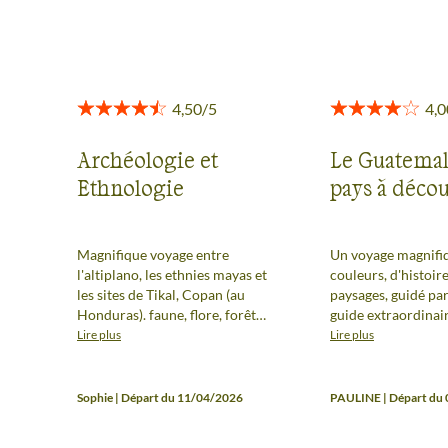
Voir tous les avis
Archéologie et
Le Guatemal
Ethnologie
pays à décou
Magnifique voyage entre
Un voyage magnifiq
l'altiplano, les ethnies mayas et
couleurs, d'histoire
les sites de Tikal, Copan (au
paysages, guidé pa
Honduras). faune, flore, forêt
guide extraordinai
tropicale, lacs, volcans (dont
fait aimer ce beau 
Lire plus
Lire plus
certains sont actifs). Shuanita est
une guide exceptionnelle. Avril
est la période idéale pour partir.
Sophie | Départ du 11/04/2026
PAULINE | Départ du