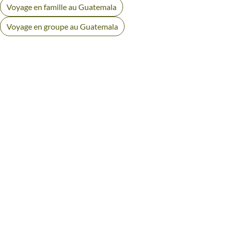
Voyage en famille au Guatemala
Voyage en groupe au Guatemala
AVIS VOYAGEURS AU
GUATEMALA
Des retours authentiques pour vous aider à choisir en
toute transparence.