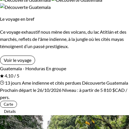
Guide de voyage Guatemala
Le voyage en bref
Ce voyage exhaustif nous mène des volcans, du lac Atitlán et des
marchés, reflets de l'âme indienne, à la jungle où les cités mayas
témoignent d’un passé prestigieux.
Voir le voyage
Guatemala - Honduras
En groupe
4,10 / 5
13 jours
Ame indienne et cités perdues
Découverte Guatemala
Prochain départ le 26/10/2026
Niveau :
à partir de
5 810 $CAD
/
pers.
Carte
Détails