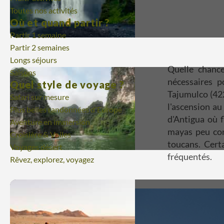
Toutes nos activités
Où et quand partir ?
Partir 1 semaine
Partir 2 semaines
Longs séjours
Quelle chanc
Saisons
nécessaires p
Quel style de voyage ?
Tajumulco (42
Safari sur mesure
l'ascension au
Plus belles randonnées d'Europe
d'Antigua où 
Aventure en immersion
mayas peu con
Croisière & Voiles
toucans. Cert
Voyages désert
fréquentés.
Rêvez, explorez, voyagez