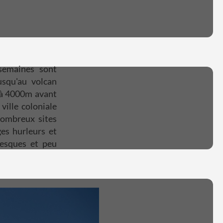
semaines sont
usqu'au volcan
 à 4000m avant
ville coloniale
nombreux sites
es hurleurs et
resques et peu