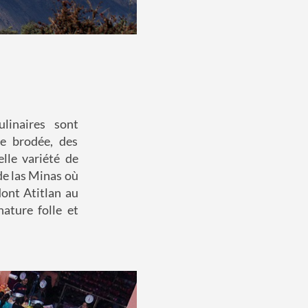
linaires sont
re brodée, des
lle variété de
de las Minas où
dont Atitlan au
ature folle et