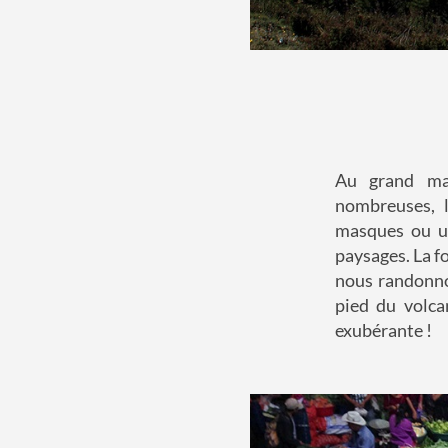
Au grand mar
nombreuses, l
masques ou un
paysages. La f
nous randonnon
pied du volca
exubérante !