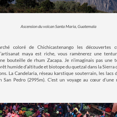
Ascension du volcan Santa Maria, Guatemala
ché coloré de Chichicastenango les découvertes cu
’artisanat maya est riche, vous ramènerez une tentu
e bouteille de rhum Zacapa. Je n’imaginais pas une te
orêt humide d’altitude et biotope du quetzal dans la Sierra 
s. La Candelaria, réseau karstique souterrain, les lacs 
n San Pedro (2995m). C’est un voyage au cœur d’une n