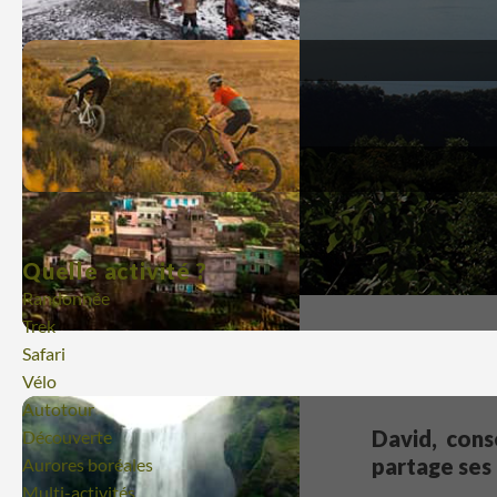
Quelle activité ?
Randonnée
Trek
Safari
Vélo
Autotour
David, cons
Découverte
partage ses 
Aurores boréales
Multi-activités