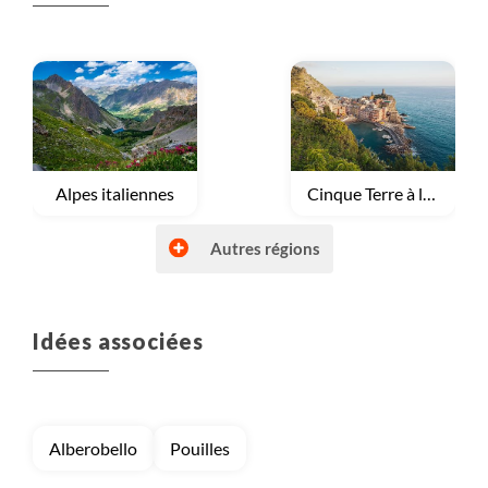
nouveaux projets et développer des nouveaux
voyages.
Voyage
Alpes italiennes
Voyage
Cinque Terre à la Toscane
Autres régions
Idées associées
Voyage
Dolomites
Voyage
Italie du Sud
Alberobello
Pouilles