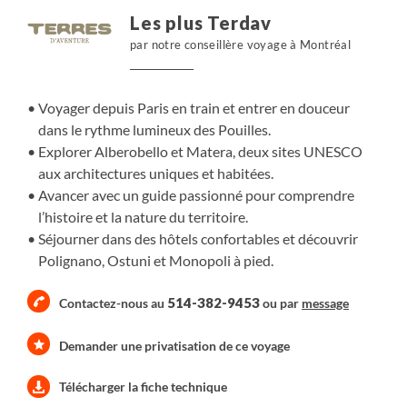
responsable, confortable et ancrée dans l’âme des
Les plus Terdav
Pouilles.
par notre conseillère voyage à Montréal
Voyager depuis Paris en train et entrer en douceur
dans le rythme lumineux des Pouilles.
Explorer Alberobello et Matera, deux sites UNESCO
aux architectures uniques et habitées.
Avancer avec un guide passionné pour comprendre
l’histoire et la nature du territoire.
Séjourner dans des hôtels confortables et découvrir
Polignano, Ostuni et Monopoli à pied.
514-382-9453
Contactez-nous au
ou par
message
Demander une privatisation de ce voyage
Télécharger la fiche technique