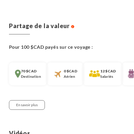
Partage de la valeur
Pour 100 $CAD payés sur ce voyage :
70 $CAD
0 $CAD
12 $CAD
Destination
Aérien
Salariés
En savoir plus
Notre approche :
Nous pensons qu’il est important que chaque
Vidéos