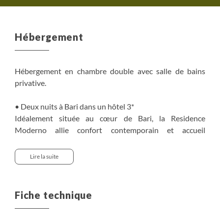
Hébergement
Hébergement en chambre double avec salle de bains
privative.
• Deux nuits à Bari dans un hôtel 3*
Idéalement située au cœur de Bari, la Residence
Moderno allie confort contemporain et accueil
chaleureux. Ses appartements spacieux offrent une
atmosphère élégante, parfaite pour explorer la ville en
Lire la suite
toute liberté.
• Deux nuits à Alberobello, en hôtel 3*/4*
Fiche technique
Nichés parmi les célèbres trulli d’Alberobello, hôtel au
charme typique et authentique. Un cadre pittoresque