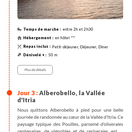
entre 2h et 2h30
en hôtel ***
Petit-déjeuner, Déjeuner, Diner
50 m
50 m
8 km
Randonnée
Bus Régulier , entre 0h45 et 1h / Train ,
entre 0h30 et 1h
Plus de détails
Alberobello, la Vallée
d'Itria
Nous quittons Alberobello à pied pour une belle
journée de randonnée au cœur de la Vallée d’Itria. Ce
paysage typique des Pouilles, parsemé d’oliveraies
centenaires, de vignobles et de ceriseraies, est le