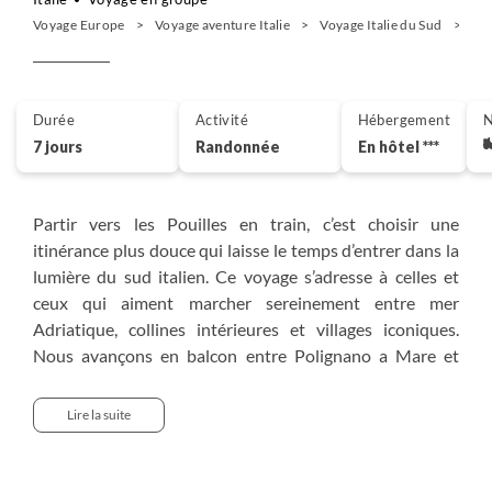
Voyage Europe
Voyage aventure Italie
Voyage Italie du Sud
Ran
Durée
Activité
Hébergement
N
7 jours
Randonnée
En hôtel ***
Partir vers les Pouilles en train, c’est choisir une
itinérance plus douce qui laisse le temps d’entrer dans la
lumière du sud italien. Ce voyage s’adresse à celles et
ceux qui aiment marcher sereinement entre mer
Adriatique, collines intérieures et villages iconiques.
Nous avançons en balcon entre Polignano a Mare et
Monopoli, flânons parmi les trulli d’Alberobello, puis
déambulons dans les ruelles blanches d’Ostuni. Le
Lire la suite
parcours nous mène ensuite à Matera, captivante cité
troglodyte, avant un dernier élan vers Castel del Monte.
Guidés par un passionné, nous vivons une exploration