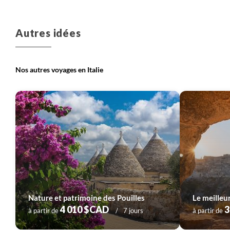
Voyage
Lacs italiens à Venise
Voyage
Sardaigne
Autres idées
Nos autres voyages en Italie
Voyage
Sicile et îles éoliennes
Nature et patrimoine des Pouilles
Le meilleur
4 010 $CAD
3
à partir de
7 jours
à partir de