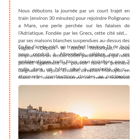
Nous débutons la journée par un court trajet en
train (environ 30 minutes) pour rejoindre Polignano
a Mare, une perle perchée sur les falaises de
l’Adriatique. Fondée par les Grecs, cette cité séduit
par ses maisons blanches suspendues au-dessus des
En fin d’après-midi, un transfert (environ 1h de bus)
vagues. Depuis le centre historique, nous
nous conduit à Alberobello, célèbre pour ses
empruntons un sentier côtier panoramique qui nous
emblématiques trulli. Nous nous installons pour 2
permet également de pouvoir faire la première
nuits dans un hôtel situé à proximité de ces
baignade du séjour. Ensuite, direction Monopoli en
étonnantes constructions classées au patrimoine
traini. Là, nous découvrons un centre médiéval
mondial de l’UNESCO.
pittoresque et un port de pêche authentique, baigné
par la lumière de la mer Adriatique.