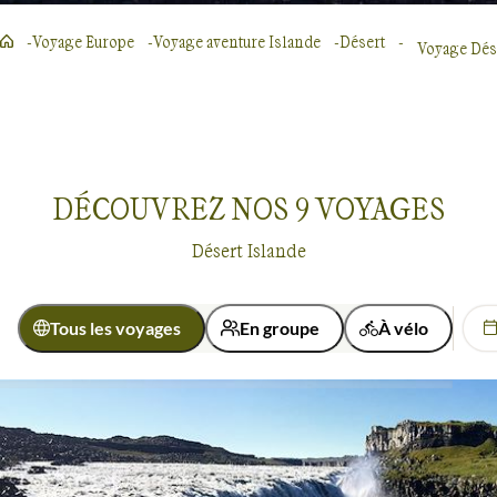
Voyage Europe
Voyage aventure Islande
Désert
Voyage Dés
DÉCOUVREZ NOS
9
VOYAGES
Désert Islande
Tous les voyages
En groupe
À vélo
Activité
Randonnée
Trek
Voyages dans le désert
Islande