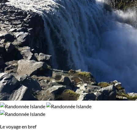
Vélo
VTT / Gravel
97% de satisfaction
(
257 avis
)
Confort
Bivouac, sous tente
Refuge, gîte, dortoir
Itinérance
Itinérant
Semi-itinérant
Environnement
Bord de mer et îles
Désert
Le voyage en bref
Montagne