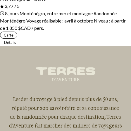
3,77 / 5
8 jours
Monténégro, entre mer et montagne
Randonnée
Monténégro
Voyage réalisable : avril à octobre
Niveau :
à partir
de
1 850 $CAD
/ pers.
Carte
Détails
Leader du voyage à pied depuis plus de 50 ans,
réputé pour son savoir-faire et sa connaissance
de la randonnée pour chaque destination, Terres
d'Aventure fait marcher des milliers de voyageurs