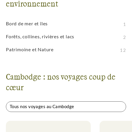
environnement
multiplie par 10 sa superficie en période de
mousson (2 590 à 24 605 km²).
Bord de mer et îles
1
Forêts, collines, rivières et lacs
2
Patrimoine et Nature
12
Cambodge : nos voyages coup de
cœur
Tous nos voyages au Cambodge