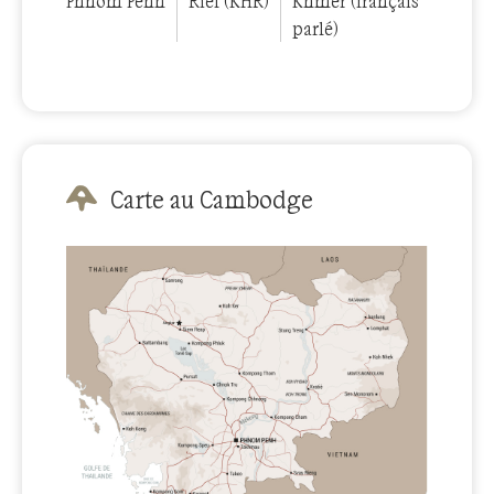
Phnom Penh
Riel (KHR)
Khmer (français
parlé)
Carte au Cambodge