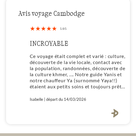
Avis voyage Cambodge
INCROYABLE
Ce voyage était complet et varié : culture,
découverte de la vie locale, contact avec
la population, randonnées, découverte de
la culture khmer, .... Notre guide Yanis et
notre chauffeur Ya (surnommé Yaya!!)
étaient aux petits soins et toujours prêts
à rendre service pour répondre à nos
questions, attentes, choix culinaires... Je
Isabelle | départ du 14/03/2026
vous recommande de faire ce circuit qui
nous fait voyager dans tout le Cambodge
à la découverte d'un peuple, de sa culture
passée et présente, de ses spécialités
culinaires et de sa gentillesse sans faille.