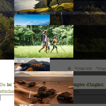
Voyage Asie
Voyag
Du
lac Tonlé Sap
aux
merveilles des
temples d'Angkor
,
attachant où les sourires guideront vos pas.
Le Cambodge, c'est bien sûr les fabuleux vestiges des
tem