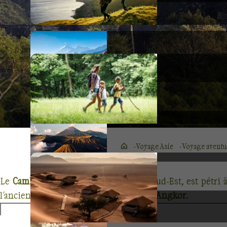
Voyage Asie
Voyage avent
Le
Cambodge
, petit pays de l'Asie du Sud-Est, est pétr
l'ancienne capitale de
l'Empire khmer : Angkor
.
Ce site édifié du IXe au XIIIe siècle à l’apogée de la c