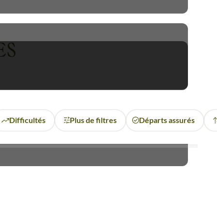
temples et les vestiges sont
ES
 parcours exclusifs, à pied ou
 les clés pour comprendre ces
chéologue, suivie d'un repas
 mènent par les
montagnes
ir les différentes facettes de
Difficultés
Plus de filtres
Départs assurés
t pique-niquer sur des plages
et de rites dans les pagodes.
sse et de partage.