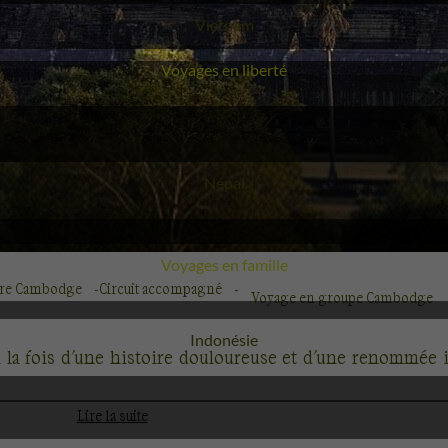
Voyage
Vietnam
Voyages en liberté
Voyage
Népal
Voyages en famille
ure Cambodge
Circuit accompagné
Voyage en groupe Cambodge
Voyage
Indonésie
i à la fois d'une histoire douloureuse et d'une renommée 
Lire la suite
ivilisation khmère, est un chef-d'œuvre du patrimoine de