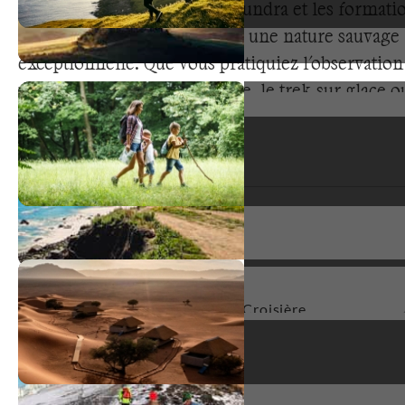
icebergs, en passant par la toundra et les formati
glaciaires, la région présente une nature sauvage
exceptionnelle. Que vous pratiquiez l'observation
arctique, la navigation polaire, le trek sur glace o
découverte scientifique, cette destination vous p
aventures extraordinaires. L'isolement géographi
conditions extrêmes et la préservation absolue c
expériences outdoor transformatrices dans des
environnements uniques.
Types de voyage
Croisière