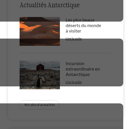
Actualités Antarctique
Les plus beaux
déserts du monde
à visiter
Lire la suite
Incursion
extraordinaire en
Antarctique
Lire la suite
Voir plus d'actualités