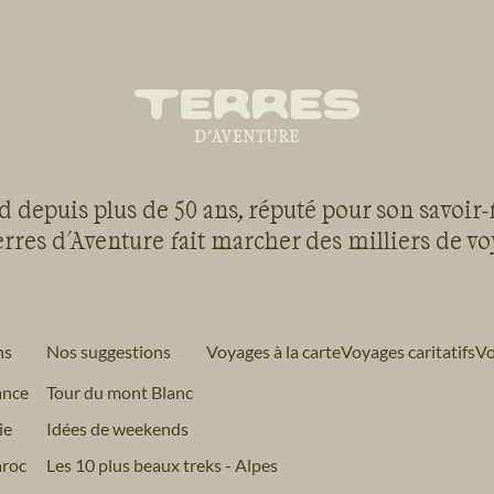
 depuis plus de 50 ans, réputé pour son savoir-
rres d'Aventure fait marcher des milliers de v
ns
Nos suggestions
Voyages à la carte
Voyages caritatifs
Vo
ance
Tour du mont Blanc
ie
Idées de weekends
roc
Les 10 plus beaux treks - Alpes