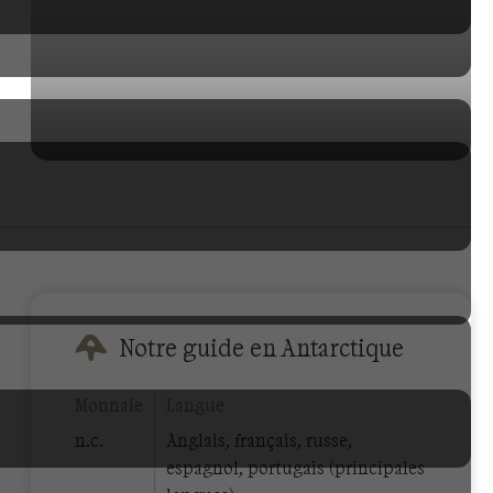
Notre guide en Antarctique
Monnaie
Langue
n.c.
Anglais, français, russe,
espagnol, portugais (principales