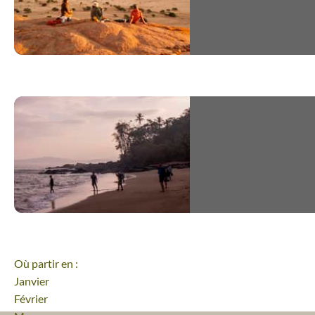
Antarctique
Excellent voyage mais il est importa
se prémunir du mal de mer pour les
personnes qui y sont sujettes . Très 
voyage pour seulement 6 jours en
Antarctique
FRANÇOISE | départ du 04/02/2026
Où partir en :
Janvier
Février