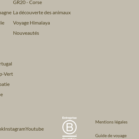
GR20 - Corse
pagne
La découverte des animaux
ie
Voyage Himalaya
Nouveautés
tugal
p-Vert
atie
ie
Mentions légales
ok
Instagram
Youtube
Guide de voyage