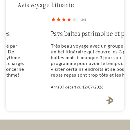
Avis voyage Lituanie
Pays baltes patrimoine et parcs
Très beau voyage avec un groupe sympa,
un bel itinéraire qui couvre les 3 pays
baltes mais il manque 3 jours au
programme pour avoir le temps de mieux
visiter certains endroits et se poser. Les
repas repas sont trop tôts et les horaires
trop rigides. L'hotel pour profiter de cette
magnifique ville de Riga ne correspond
Annaïg | départ du 12/07/2026
pas à ce qui est noté dans le programme, il
aurait fallu un hotel au coeur de la ville
historique. Celui que nous avons eu était
sans aucun charme et complètement
excentré. Destination que je recommande.