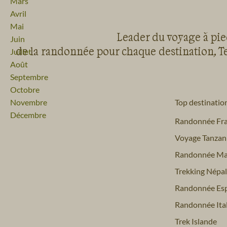
Mars
Avril
Mai
Leader du voyage à pied
Juin
de la randonnée pour chaque destination, Te
Juillet
Août
Septembre
Octobre
Novembre
Top destinatio
Décembre
Randonnée Fr
Voyage Tanzan
Randonnée Ma
Trekking Népal
Randonnée Es
Randonnée Ital
Trek Islande