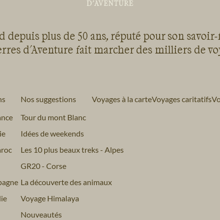
 depuis plus de 50 ans, réputé pour son savoir-
rres d'Aventure fait marcher des milliers de v
ns
Nos suggestions
Voyages à la carte
Voyages caritatifs
Vo
ance
Tour du mont Blanc
ie
Idées de weekends
roc
Les 10 plus beaux treks - Alpes
GR20 - Corse
pagne
La découverte des animaux
ie
Voyage Himalaya
Nouveautés