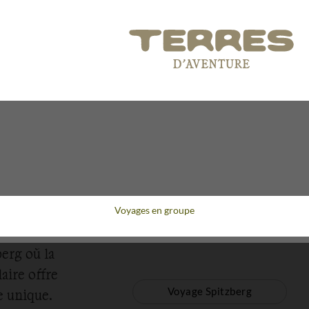
Voyages en groupe
erg où la
laire offre
Voyage Spitzberg
e unique.