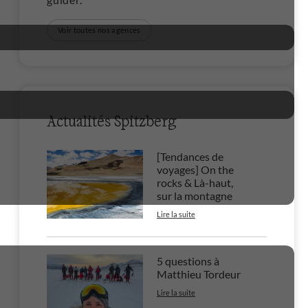
Voir toutes nos agences
Actualités Spitzberg
[Tendances de
voyages] On the
rocks & Là-haut,
sur la montagne
Lire la suite
5 questions à
Matthieu Tordeur
Lire la suite