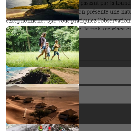
Des glaciers aux icebergs, en passant par la toundr
formations glaciaires, la région présente une nat
exceptionnelle. Que vous pratiquiez l'observation
arctique, la navigation polaire, le trek sur glace o
découverte scientifique, cette destination vous p
aventures extraordinaires. L'isolement géographi
conditions extrêmes et la préservation absolue c
expériences outdoor transformatrices dans des
environnements uniques.
Types de voyage
Voyage en groupe
7