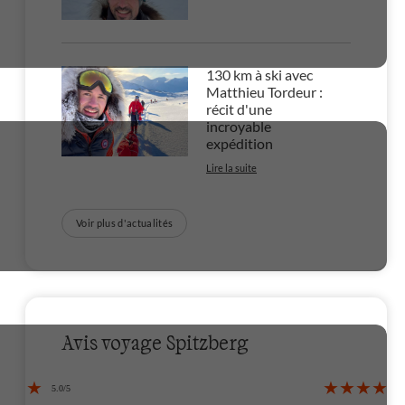
130 km à ski avec
Matthieu Tordeur :
récit d'une
incroyable
expédition
Lire la suite
Voir plus d'actualités
Avis voyage Spitzberg