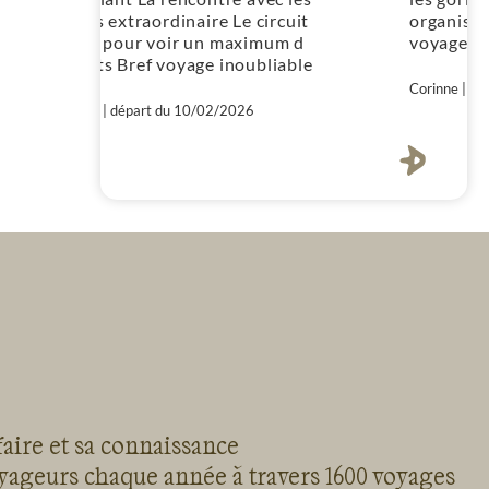
organisation parfaite = Un
imum d
voyage magnifique
noubliable
Corinne | départ du 02/02/2026
faire et sa connaissance
oyageurs chaque année à travers 1600 voyages