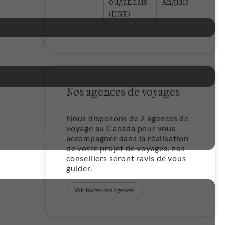
ougandais
Anglais
(UGX)
2
Nos agences de voyages
Nous disposons de 2 agences de
voyage au Canada pour vous
accompagner dans la réalisation
de votre projet de voyages. nos
conseillers seront ravis de vous
guider.
Voir toutes nos agences