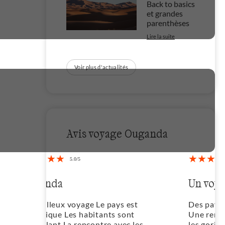
Back to basics
et grandes
parenthèses
Lire la suite
Voir plus d'actualités
Avis voyage Ouganda
Un voyage magnifique
Des paysages à couper le souffle
Une rencontre inoubliable avec
les gorilles et les chimpanzés Une