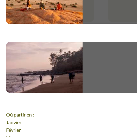
Où partir en :
Un grand b
Janvier
d'Aventure,
sérieux et 
Février
l'organisa