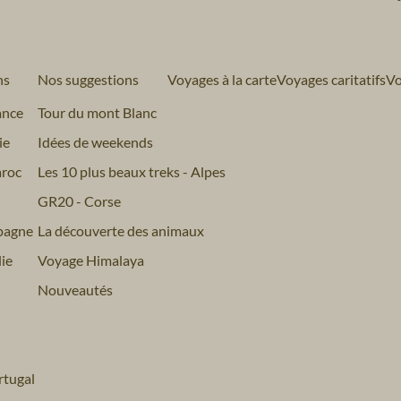
ns
Nos suggestions
Voyages à la carte
Voyages caritatifs
Vo
ance
Tour du mont Blanc
ie
Idées de weekends
roc
Les 10 plus beaux treks - Alpes
GR20 - Corse
pagne
La découverte des animaux
ie
Voyage Himalaya
Nouveautés
tugal