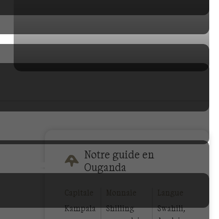
Notre guide en
Ouganda
Capitale
Monnaie
Langue
Kampala
Shilling
Swahili,