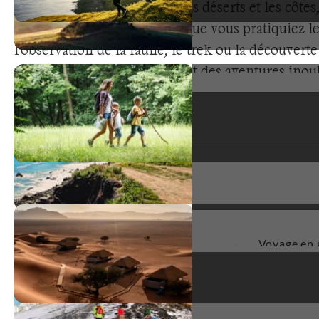
montagnes, en passant par les déserts et les côtes
offre une diversité unique. Que vous pratiquiez les
l'observation de la faune, le trek ou la découverte
cette destination vous promet des aventures inoub
faune exceptionnelle, les traditions locales et les
préservés créent des conditions idéales pour des
outdoor authentiques dans des environnements s
Types de voyage
Voyage en 