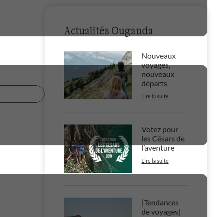
Actualités Ouganda
Nouveaux
voyages,
nouveaux
départs
Lire la suite
Votez pour
les Césars de
l’aventure
Lire la suite
[Tendances
de voyages]