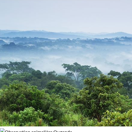
dominés par les montagnes et les volcans qui marquent le
Activité
100% de satisfaction
(
33 avis
)
Rift, à la rencontre d’une faune africaine extraordinaire.
Observation animalière
Rencontres
La découverte de l’
habitat naturel des grands singes
Safari
constituera le clou du voyage pour votre groupe. Vous serez
guidé sur la piste des
chimpanzés
. Vous pourrez observer le
gorilles des montagnes
au plus près. La rencontre avec no
plus proches cousins primates ne vous laissera sans aucun
doute pas indifférent !
Grues, pachydermes et félins
complèteront aussi ce tableau naturaliste exceptionnel.
Nos
safaris en Ouganda
vous plongeront définitivement a
cœur d’une Afrique sauvage et encore préservée, celle des
grands fauves, des grands singes et des espaces inviolés.
Guide de voyage Ouganda