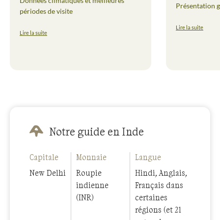
Données climatiques et meilleures
Présentation g
périodes de visite
Lire la suite
Lire la suite
Notre guide en Inde
Capitale
Monnaie
Langue
New Delhi
Roupie
Hindi, Anglais,
indienne
Français dans
(INR)
certaines
régions (et 21