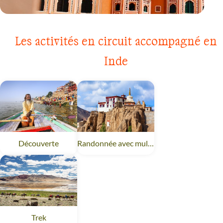
VOYAGE
RAJASTHAN
Les activités en circuit accompagné en
Inde
Découverte
Inde
Randonnée avec mulet
Inde
Trek
Inde