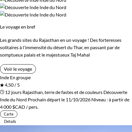
Bivouac, sous tente
Standard
Environnement
Le voyage en bref
Montagne
Patrimoine et Nature
Les grands sites du Rajasthan en un voyage ! Des forteresses
solitaires à l'immensité du désert du Thar, en passant par de
somptueux palais et le majestueux Taj Mahal
Voir le voyage
Inde
En groupe
4,50 / 5
12 jours
Rajasthan, terre de fastes et de couleurs
Découverte
Inde du Nord
Prochain départ le 11/10/2026
Niveau :
à partir de
4 000 $CAD
/ pers.
Carte
Détails