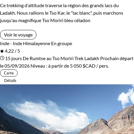
Ce trekking d'altitude traverse la région des grands lacs du
Ladakh. Nous rallions le Tso Kar, le "lac blanc", puis marchons
jusqu'au magnifique Tso Moriri bleu céladon
Voir le voyage
Inde - Inde Himalayenne
En groupe
4,22 / 5
15 jours
De Rumtse au Tso Moriri
Trek Ladakh
Prochain départ
le 05/09/2026
Niveau :
à partir de
5 050 $CAD
/ pers.
Carte
Détails