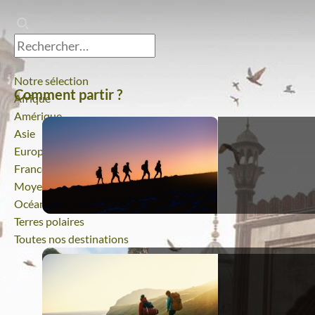
Notre sélection
Comment partir ?
Afrique
Amérique
Asie
Europe
France
Moyen-Orient
Océanie
Terres polaires
Toutes nos destinations