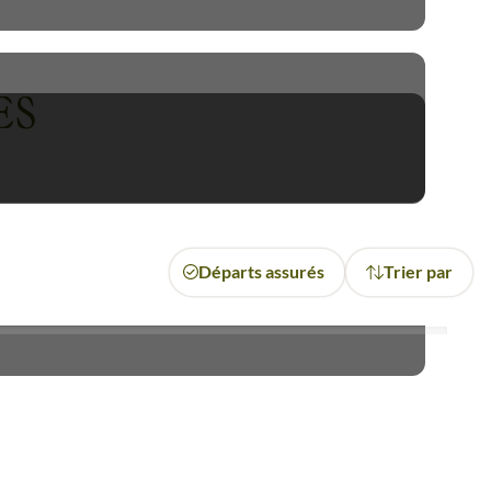
ages, moghols, britanniques,
euses et sacrées qui ne sont
ES
ishnoïs
, premiers écologistes
, etc. L’Inde tribale, rurale, est
alité rajpoute.
e la Jungle, et devant le Taj
Départs assurés
Trier par