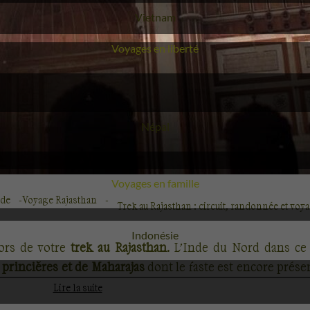
Voyage
Vietnam
Voyages en liberté
Voyage
Népal
Voyages en famille
nde
Voyage Rajasthan
Trek au Rajasthan : circuit, randonnée et voy
Voyage
Indonésie
lors de votre
trek au Rajasthan
. L’Inde du Nord dans ce 
 princières et de Maharajas
dont le faste est encore présent
Lire la suite