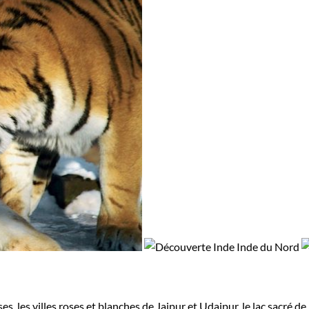
s, les villes roses et blanches de Jaipur et Udaipur, le lac sacré d