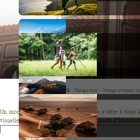
Voyage Asie
Voyage aventure I
Un monde de couleurs et de contrastes s’offre à vous 
visuellement et spirituellement.
Un territoire d’histoires
à
Jaipur, Jaisalmer, Jodhpur et Udaipur.