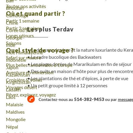
Voyage
Bali
Toutes nos activités
Voyage
Bhoutan
Où et quand partir ?
Voyage
Cambodge
Partir 1 semaine
Voyage
Chine
Partir 2 semaines
Les plus Terdav
Voyage
Corée du Sud
Longs séjours
Voyage
Géorgie
Saisons
Voyage
Inde
Quel style de voyage ?
La douceur de vivre et la nature luxuriante du Kera
Voyage
Inde Himalayenne
Le cadre bucolique des Backwaters
Safari sur mesure
Voyage
Indonésie
Les plages dorées de Mararikulam en fin de séjour
Plus belles randonnées d'Europe
Voyage
Japon
Des nuits en maison d'hôte pour plus de rencontr
Aventure en immersion
Voyage
Kazakhstan
Les plantations de thé et d'épices, à perte de vue
Croisière & Voiles
Voyage
Kirghizistan
Un petit groupe limité à 12 personnes
Voyages désert
Voyage
Ladakh
Rêvez, explorez, voyagez
Voyage
Laos
514-382-9453
Contactez-nous au
ou par
messag
Voyage
Malaisie
Voyage
Maldives
Voyage
Mongolie
Voyage
Népal