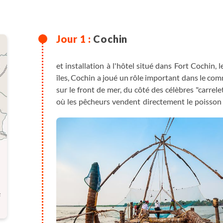
Cochin
et installation à l'hôtel situé dans Fort Cochin, 
îles, Cochin a joué un rôle important dans le comm
sur le front de mer, du côté des célèbres "carrele
où les pêcheurs vendent directement le poisson 
assistons à une démonstration de Kathakali, un a
assistons à la longue préparation des masques, to