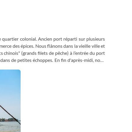
le quartier colonial. Ancien port réparti sur plusieurs
erce des épices. Nous flânons dans la vieille ville et
ts chinois" (grands filets de pêche) à l’entrée du port
dans de petites échoppes. En fin d'après-midi, nous
rt du théâtre et de la danse typique du Kerala. Nous
ut aussi intéressante que le spectacle lui-même.