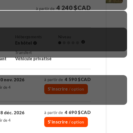
4 240 $CAD
à partir de
Hébergements
Niveau
En hôtel
Transfert
rant
Véhicule privatisé
4 590 $CAD
0 nov. 2026
à partir de
ir de 4
S'inscrire
/ option
4 690 $CAD
8 déc. 2026
à partir de
ir de 4
S'inscrire
/ option