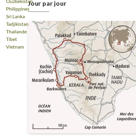
Voyage
Ouzbekistan
Jour par jour
Voyage
Philippines
Voyage
Sri Lanka
Voyage
Tadjikistan
Voyage
Thailande
Voyage
Tibet
Voyage
Vietnam