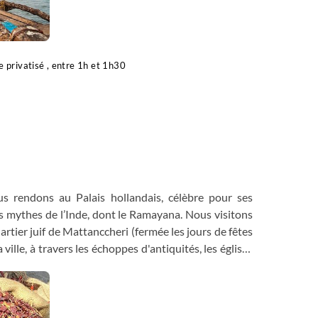
e privatisé , entre 1h et 1h30
s rendons au Palais hollandais, célèbre pour ses
 mythes de l’Inde, dont le Ramayana. Nous visitons
rtier juif de Mattanccheri (fermée les jours de fêtes
ville, à travers les échoppes d'antiquités, les églises
r de la quiétude et du charme de la ville.