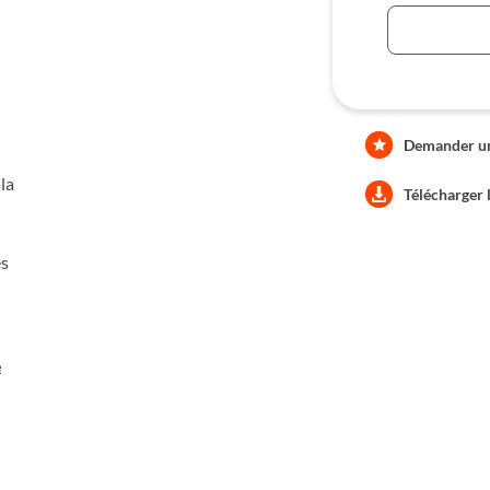
Demander une
la
Télécharger 
es
e