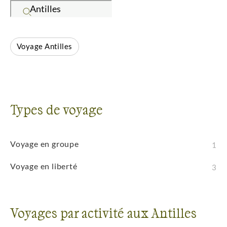
des environnements variés. Que vous pratiquiez la
randonnée, l'observation de la faune, les sports
nautiques ou l'exploration, cette destination vous
Voyage Antilles
promet des aventures dans des décors grandioses.
Les espaces préservés, la faune abondante et les
paysages spectaculaires facilitent la découverte de
ces environnements remarquables.
Types de voyage
Voyage en groupe
1
Voyage en liberté
3
Voyages par activité aux Antilles