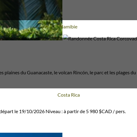
Voyage
Namibie
 plaines du Guanacaste, le volcan Rincón, le parc et les plages d
Voyage
Costa Rica
départ le 19/10/2026
Niveau :
à partir de
5 980 $CAD
/ pers.