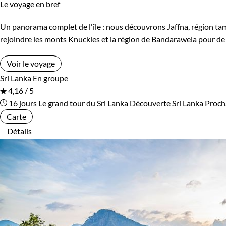
Le voyage en bref
Slovénie
Sri Lanka
En étoile
Un panorama complet de l'île : nous découvrons Jaffna, région tamou
rejoindre les monts Knuckles et la région de Bandarawela pour de
Suède
Suisse
Environnement
Voir le voyage
Tanzanie
Thailande
Sri Lanka
En groupe
Forêts, collines, rivières et lacs
4,16 / 5
Turquie
Vietnam
16 jours
Le grand tour du Sri Lanka
Découverte Sri Lanka
Proch
Carte
Zimbabwe
Détails