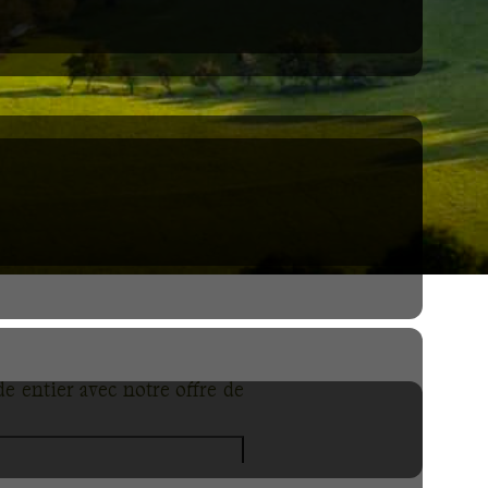
de entier avec notre offre de
é des paysages.