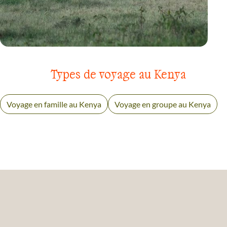
VOYAGE
RÉGION DES LACS DU KENYA
Types de voyage au Kenya
Voyage en famille au Kenya
Voyage en groupe au Kenya