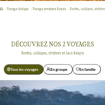
Voyage Afrique
Voyage aventure Kenya
Forêts, collines, rivières
DÉCOUVREZ NOS
2
VOYAGES
Forêts, collines, rivières et lacs Kenya
Tous les voyages
En groupe
En famille
Régions
Masaï Mara
Région des lacs du Kenya
Voyages dans les forêts, collines, rivières et lacs
Kenya