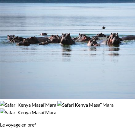
100% de satisfaction
(
8 avis
)
Âge des enfants
Les 6/9 ans
Les 14/16 ans
Confort
Bivouac, sous tente
Supérieur
Environnement
Forêts, collines, rivières et lacs
Le voyage en bref