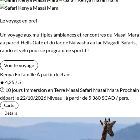
lodge de charme, n’oubliez pas d’écouter les bruits de la nuit
africaine, une expérience unique et un amusant jeu de
Le voyage en bref
devinettes avec vos enfants !
Un voyage aux multiples ambiances et rencontres du Masai Mara
Guide de voyage Kenya
au parc d'Hells Gate et du lac de Naivasha au lac Magadi. Safaris,
rando et vélo pour ce programme sportif !
Voir le voyage
Kenya
En famille
À partir de 8 ans
4,25 / 5
10 jours
Immersion en Terre Masai
Safari Masaï Mara
Prochain
départ le 22/10/2026
Niveau :
à partir de
5 360 $CAD
/ pers.
Carte
Détails