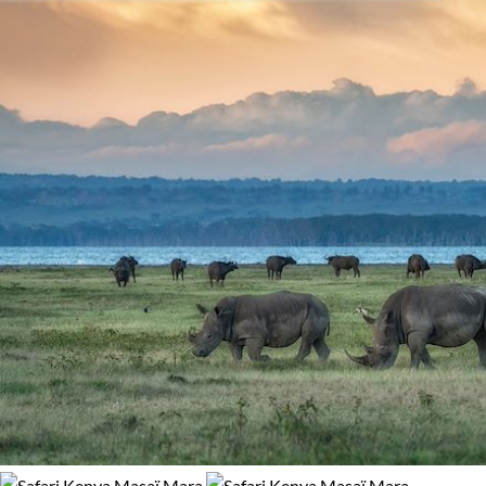
La rencontre avec les
Masaïs, pasteurs guerriers
, est un
Activité
100% de satisfaction
(
14 avis
)
moment d’une grande émotion. Très soucieux de préserver
Randonnée
Safari
leur environnement naturel, ils prennent le temps de
montrer leur quotidien, d’expliquer la nécessité d’une
approche responsable de leur peuple et de leur pays par les
Régions
visiteurs. Si les parents sont plus réservés, vos enfants feront
le lien dès les premiers instants.
Masaï Mara
Région des lacs du Kenya
Voyager en famille au Kenya avec Terres d’Aventure, c’est
aussi vous proposer d’aller à la rencontre de ceux qui
Environnement
s’investissent pour soutenir des projets d’éducation, de
préservation de la nature, de soutien à l’économie masaï, de
Brousse et Savane
Forêts, collines, rivières et lacs
protection des animaux et notamment des éléphants. Dans
le
parc du Tsavo
, votre enfant pourra parrainer un éléphant
pour participer à son intégration dans le parc.
Que vous dormiez en camp de brousse, en gite masaï ou en