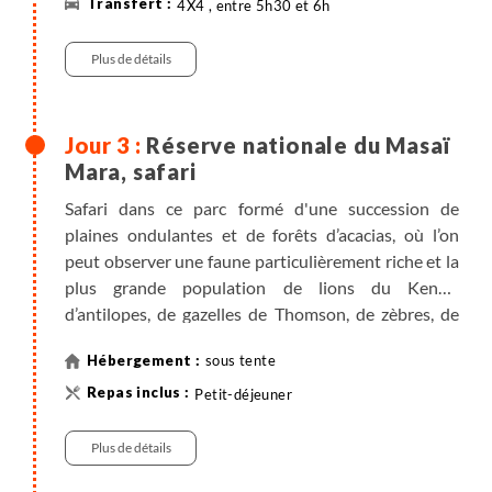
4X4 , entre 5h30 et 6h
Nuit sous tente.
Plus de détails
Masaï Mara : ce parc, créé en 1961, est d'une
superficie de 1812km² divisée en deux zones. La
Réserve nationale du Masaï
section extérieure, où les Masaïs peuvent pénétrer
Mara, safari
et faire paître leur bétail, et le sanctuaire intérieur de
Safari dans ce parc formé d'une succession de
518 km² où aucune intrusion n'est permise.
plaines ondulantes et de forêts d’acacias, où l’on
peut observer une faune particulièrement riche et la
plus grande population de lions du Kenya,
d’antilopes, de gazelles de Thomson, de zèbres, de
girafes, d’éléphants, etc.
sous tente
D’août à novembre, les gnous rejoignent par
Petit-déjeuner
centaines de milliers les plaines du Mara, grâce à
l’influence climatique du lac Victoria les plaines sont
Plus de détails
vertes et c’est cette petite herbe tendre qui attire les