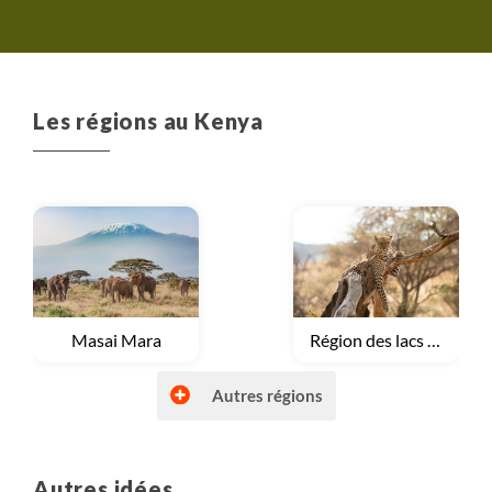
remplacée par un picnic
autour du lac Magadi bisous à
toute l'équipe
Les régions au Kenya
Voyage
Masai Mara
Voyage
Région des lacs du Kenya
Autres régions
Autres idées