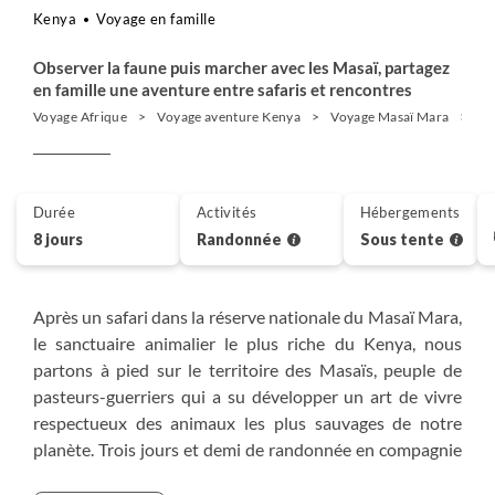
Kenya
Voyage en famille
Observer la faune puis marcher avec les Masaï, partagez
en famille une aventure entre safaris et rencontres
Voyage Afrique
Voyage aventure Kenya
Voyage Masaï Mara
Ra
Durée
Activités
Hébergements
8 jours
Randonnée
Sous tente
Après un safari dans la réserve nationale du Masaï Mara,
le sanctuaire animalier le plus riche du Kenya, nous
partons à pied sur le territoire des Masaïs, peuple de
pasteurs-guerriers qui a su développer un art de vivre
respectueux des animaux les plus sauvages de notre
planète. Trois jours et demi de randonnée en compagnie
de nos guides masaïs, passant des collines des Loïta à