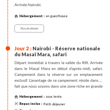
Arrivée Nairobi.
en guesthouse
Plus de détails
Nairobi - Réserve nationale
du Masaï Mara, safari
Départ immédiat à travers la vallée du Rift. Arrivée
dans le Masaï Mara en début d’après-midi, safari.
Campement dans la réserve sur un emplacement
exclusif. L’avantage de ce campement réside dans le
fait que nous soyons dans une zone riche en grande
faune, tout en étant hors des sentiers battus de la
sous tente
majorité des safaris. Cela nous permet de longues
observations sans être dérangés et de parcourir les
Petit-déjeuner
pistes en ne rencontrant que très peu de véhicules.