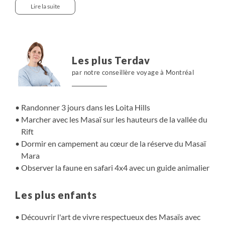
l'escarpement de la vallée du Rift, pour terminer dans
Lire la suite
l'univers minéral du lac Magadi, et ses milliers de
flamants. Nous sommes proches de la frontière
tanzanienne et du volcan Shompole. Un condensé de vie
sauvage, de paysages et de rencontres.
Les plus Terdav
par notre conseillère voyage à Montréal
Randonner 3 jours dans les Loita Hills
Marcher avec les Masaï sur les hauteurs de la vallée du
Rift
Dormir en campement au cœur de la réserve du Masaï
Mara
Observer la faune en safari 4x4 avec un guide animalier
Les plus enfants
Découvrir l'art de vivre respectueux des Masaïs avec