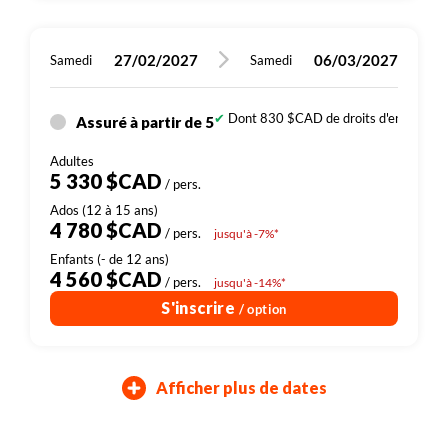
27/02/2027
06/03/2027
Samedi
Samedi
Dont 830 $CAD de droits d'entrée (sit
Assuré à partir de 5
5 330 $CAD
/ pers.
4 780 $CAD
/ pers.
jusqu'à -7%*
4 560 $CAD
/ pers.
jusqu'à -14%*
S'inscrire
/ option
Afficher plus de dates
24/04/2027
03/07/2027
17/07/2027
31/07/2027
14/08/2027
23/10/2027
18/12/2027
01/05/2027
10/07/2027
24/07/2027
07/08/2027
21/08/2027
30/10/2027
25/12/2027
Samedi
Samedi
Samedi
Samedi
Samedi
Samedi
Samedi
Samedi
Samedi
Samedi
Samedi
Samedi
Samedi
Samedi