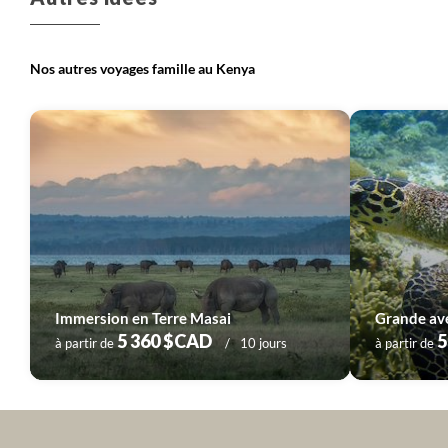
Nos autres voyages famille au Kenya
Immersion en Terre Masai
Grande ave
5 360 $CAD
5
à partir de
10 jours
à partir de