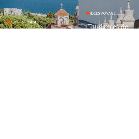
IDÉES VOYAGE
IDÉES VOYAGE
[Tendances de
Les plus beaux
voyages] Près de
paysages du
chez vous...et un 
Monténégro
plus à l'Est
Tous nos articles