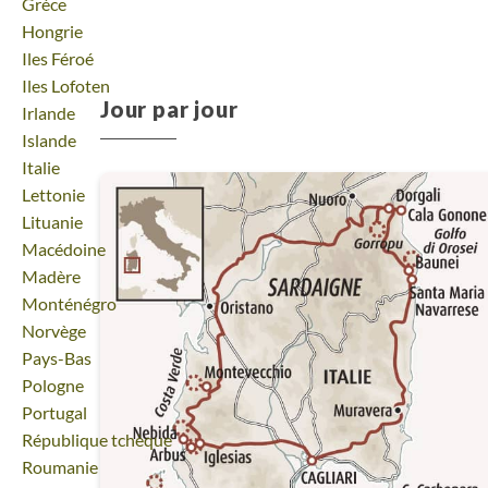
Voyage
Grèce
Voyage
Hongrie
Voyage
Iles Féroé
Voyage
Iles Lofoten
Jour par jour
Voyage
Irlande
Voyage
Islande
Voyage
Italie
Voyage
Lettonie
Voyage
Lituanie
Voyage
Macédoine
Voyage
Madère
Voyage
Monténégro
Voyage
Norvège
Voyage
Pays-Bas
Voyage
Pologne
Voyage
Portugal
Voyage
République tchèque
Voyage
Roumanie