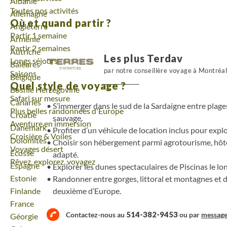
Voyage
Albanie
Toutes nos activités
Voyage
Allemagne
Où et quand partir ?
Voyage
Angleterre
Partir 1 semaine
Voyage
Arménie
Partir 2 semaines
Voyage
Autriche
Les plus Terdav
Longs séjours
Voyage
Baléares
par notre conseillère voyage à Montréa
Saisons
Voyage
Belgique
Quel style de voyage ?
Voyage
Bosnie Herzégovine
Safari sur mesure
Voyage
Canaries
S’immerger dans le sud de la Sardaigne entre plage
Plus belles randonnées d'Europe
Voyage
Croatie
sauvage.
Aventure en immersion
Voyage
Danemark
Profiter d’un véhicule de location inclus pour explo
Croisière & Voiles
Voyage
Dolomites
Choisir son hébergement parmi agrotourisme, hôte
Voyages désert
Voyage
Ecosse
adapté.
Rêvez, explorez, voyagez
Voyage
Espagne
Explorer les dunes spectaculaires de Piscinas le lo
Voyage
Estonie
Randonner entre gorges, littoral et montagnes et 
deuxième d’Europe.
Voyage
Finlande
Voyage
France
514-382-9453
Contactez-nous au
ou par
messag
Voyage
Géorgie