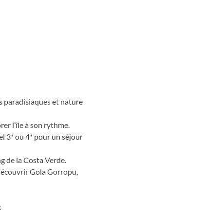
l
s paradisiaques et nature
rer l’île à son rythme.
l 3* ou 4* pour un séjour
ng de la Costa Verde.
découvrir Gola Gorropu,
e