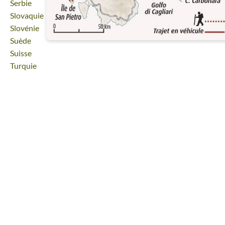
Voyage
Serbie
Voyage
Slovaquie
Voyage
Slovénie
Voyage
Suède
Voyage
Suisse
Voyage
Turquie