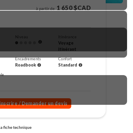
1 650 $CAD
à partir de
Niveau
Itinérance
Voyage
itinérant
Encadrements
Confort
Roadbook
Standard
ble
inscrire
/ Demander un devis
la fiche technique