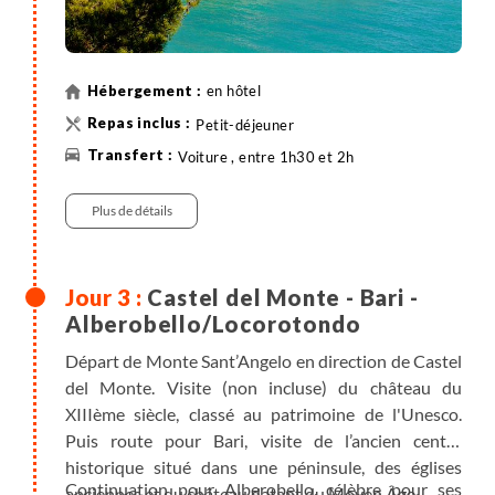
protégée, située dans le parc national du Gargano, à
environ 800 mètres d'altitude. La Foresta Umbra
abrite de majestueux bois de hêtres, d'une hauteur
en hôtel
supérieure à 40 mètres, inscrits au patrimoine
mondial de l'Unesco
(dénivelés +/-90m, 3h de marche
Petit-déjeuner
environ).
Voiture , entre 1h30 et 2h
Plus de détails
Castel del Monte - Bari -
Alberobello/Locorotondo
Départ de Monte Sant’Angelo en direction de Castel
del Monte. Visite (non incluse) du château du
XIIIème siècle, classé au patrimoine de l'Unesco.
Puis route pour Bari, visite de l’ancien centre
historique situé dans une péninsule, des églises
Continuation pour Alberobello, célèbre pour ses
anciennes et du château datant du Moyen Âge.