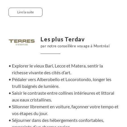
Alberobello, Locorotondo ou Matera pour sentir l’âme
de ces cités de pierre. À pied, à vélo ou en voiture, le
Lire la suite
parcours traverse ce territoire lumineux, jusqu’au parc
national du Gargano où la côte invite à une pause iodée.
Une itinérance douce, façonnée par la lumière et l’art de
vivre italien.
Les plus Terdav
par notre conseillère voyage à Montréal
Explorer le vieux Bari, Lecce et Matera, sentir la
richesse vivante des cités d’art.
Pédaler vers Alberobello et Locorotondo, longer les
trulli baignés de lumière.
Saisir le contraste entre collines intérieures et littoral
aux eaux cristallines.
Sillonner librement en voiture, façonner votre tempo et
vos étapes du jour.
Séjourner dans des hébergements confortables,
empreints d’un charme ancien.