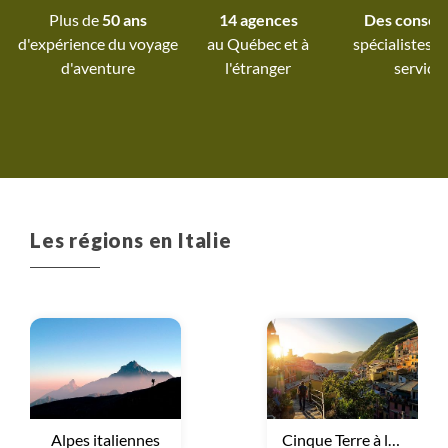
Plus de
50 ans
14 agences
Des conseil
d'expérience du voyage
au Québec et
à
spécialistes à
d'aventure
l'étranger
service
Les régions en Italie
Voyage
Alpes italiennes
Voyage
Cinque Terre à la Toscane