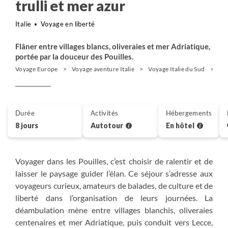
trulli et mer azur
Italie
Voyage en liberté
Flâner entre villages blancs, oliveraies et mer Adriatique,
portée par la douceur des Pouilles.
Voyage Europe
Voyage aventure Italie
Voyage Italie du Sud
Aut
Durée
Activités
Hébergements
8 jours
Autotour
En hôtel
Voyager dans les Pouilles, c’est choisir de ralentir et de
laisser le paysage guider l’élan. Ce séjour s’adresse aux
voyageurs curieux, amateurs de balades, de culture et de
liberté dans l’organisation de leurs journées. La
déambulation mène entre villages blanchis, oliveraies
centenaires et mer Adriatique, puis conduit vers Lecce,