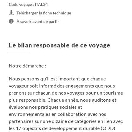
creusées dans le tuf, du village de Matera et implanté au
Code voyage : ITAL34
cœur des églises rupestres de Matera. Il dispose d'une
Télécharger la fiche technique
charmante terrasse offrant une vue panoramique
À savoir avant de partir
superbe et romantique sur la cathédrale de Matera et
propose des logements climatisés dotés d'une
connexion Internet gratuite. Toutes les chambres
Le bilan responsable de ce voyage
comportent une salle de bains privative. L'hôtel respecte
totalement l'architecture et l'atmosphère du centre
historique de Matera et se situe à quelques pas
Notre démarche :
seulement des points d'intérêt les plus célèbres de la
ville. Par ailleurs vous bénéficierez de tarifs réduits dans
Nous pensons qu’il est important que chaque
un parking partenaire installé à proximité. Une étape
voyageur soit informé des engagements que nous
charme à n'en pas douter ! Parking payant.
prenons sur chacun de nos voyages pour un tourisme
plus responsable. Chaque année, nous auditons et
évaluons nos pratiques sociales et
En version supérieure, hôtels équivalent 4*:
environnementales en collaboration avec nos
partenaires sur une dizaine de catégories en lien avec
• Deux nuits à Monte Sant'Angelo
les 17 objectifs de développement durable (ODD)
Situé sur une colline surplombant le golfe de