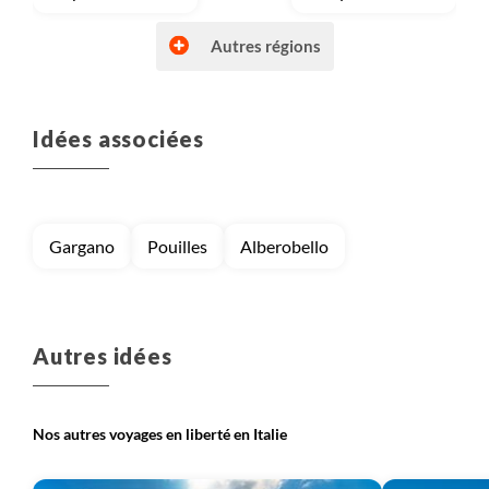
Autres régions
Idées associées
Voyage
Dolomites
Voyage
Italie du Sud
Gargano
Pouilles
Alberobello
Voyage
Lacs italiens à Venise
Voyage
Sardaigne
Autres idées
Nos autres voyages en liberté en Italie