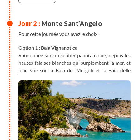
Monte Sant’Angelo
Pour cette journée vous avez le choix :
Option 1 : Baia Vignanotica
Randonnée sur un sentier panoramique, depuis les
hautes falaises blanches qui surplombent la mer, et
jolie vue sur la Baia dei Mergoli et la Baia delle
Zagare avec ses "faraglioni"
(dénivelés +/-180m, 2h de
marche environ).
Option 2 : Randonnée Monte Sacro
Cette randonnée reprend l’ancien sentier des
pèlerins qui allaient à Monte Sant’Angelo pour
adorer San Michele
(dénivelés +/-200m, 2h de marche
environ).
Option 3 : Foresta Umbra
Cette randonnée se déroule dans une zone naturelle