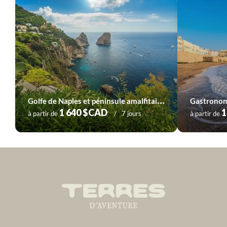
Voyage
Sicile et îles éoliennes
G
olfe de Naples et péninsule amalfitaine
1 640 $CAD
1
à partir de
7 jours
à partir de