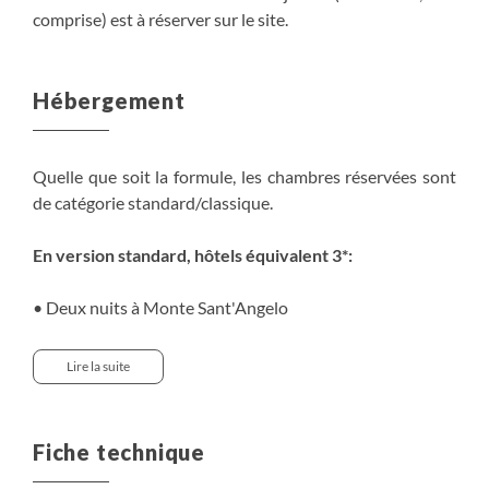
comprise) est à réserver sur le
site
.
Hébergement
Quelle que soit la formule, les chambres réservées sont
de catégorie standard/classique.
En version standard, hôtels équivalent 3*:
• Deux nuits à Monte Sant'Angelo
Situé à 1,5 km du sanctuaire de l'archange Saint-Michel,
l'hôtel propose des chambres simples dotées d'un
Lire la suite
balcon. Toutes offrent des vues sur la Méditerranée ou
sur les montagnes de la péninsule de Gargano. Petite
piscine sur place.
Fiche technique