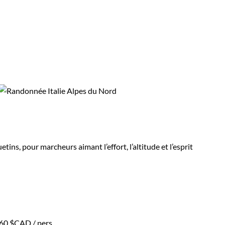
plus connus, et il est célèbre
amello Brenta
, qui est le plus
ns, pour marcheurs aimant l’effort, l’altitude et l’esprit
560 $CAD
/ pers.