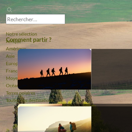
Notre sélection
Comment partir ?
Afrique
Amérique
Asie
Europe
France
Moyen-Orient
Océanie
Terres polaires
Toutes nos destinations