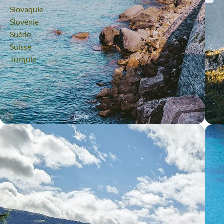
Voyage
Slovaquie
Voyage
Slovénie
Voyage
Suède
Voyage
Suisse
Voyage
Turquie
VOYAGE
CINQUE TERRE À LA TOSCANE