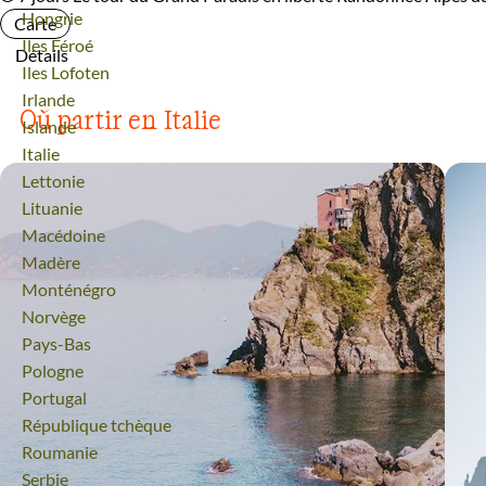
Voyage
Hongrie
Carte
Voyage
Iles Féroé
Détails
Voyage
Iles Lofoten
Voyage
Irlande
Où partir en Italie
Voyage
Islande
Voyage
Italie
Voyage
Lettonie
Voyage
Lituanie
Voyage
Macédoine
Voyage
Madère
Voyage
Monténégro
Voyage
Norvège
Voyage
Pays-Bas
Voyage
Pologne
Voyage
Portugal
Voyage
République tchèque
Voyage
Roumanie
Voyage
Serbie