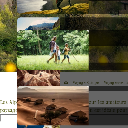
Voyage Europe
Voyage aventu
Les Alpes italiennes sont un paradis pour les amateur
paysages à couper le souffle, cette région est idéale pou
destinations.