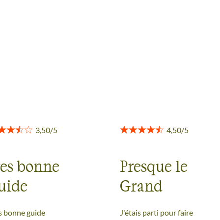
res bonne
Presque le
uide
Grand
rogramme
Paradis
s bonne guide
J'étais parti pour faire