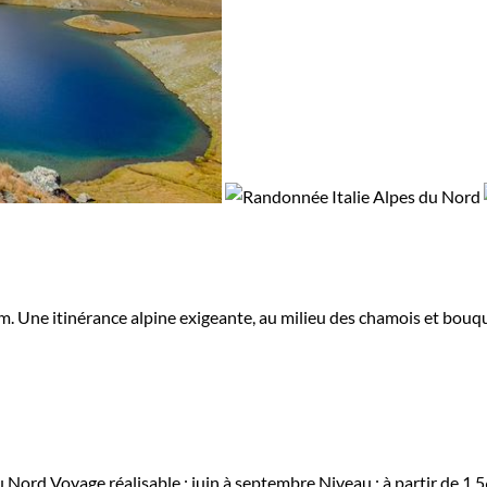
aturels à visiter. Le parc naturel de Stelvio est l'un des 
 Vous pourrez également découvrir
le parc naturel des Ad
 Une itinérance alpine exigeante, au milieu des chamois et bouqueti
u Nord
Voyage réalisable : juin à septembre
Niveau :
à partir de
1 