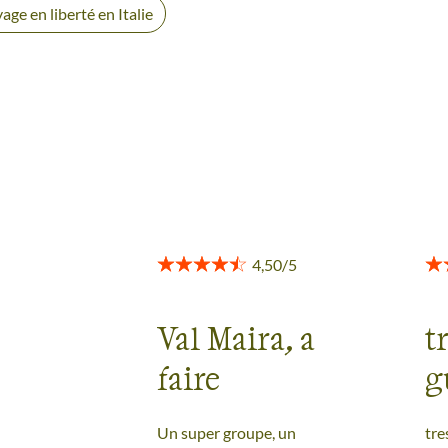
age en liberté en Italie
Val Maira, a
t
faire
g
P
NS
Un super groupe, un
tre