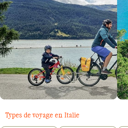
VOYAGE
LACS ITALIENS À VENISE
Types de voyage en Italie