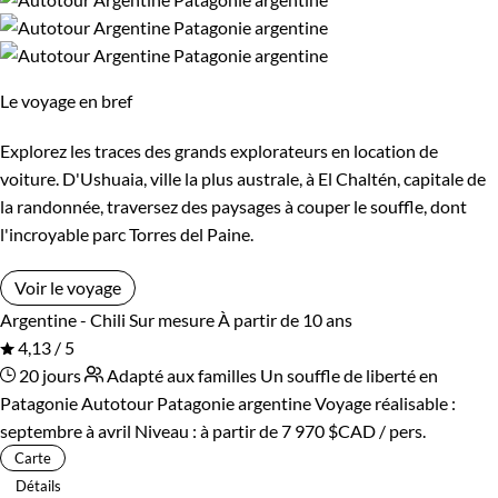
Standard
Supérieur
Plongez dans l'immensité de la Patagonie, un voyage
d'aventure où l'histoire, la culture et la nature se marient
Haut de gamme
pour une expérience véritablement épique.
Le voyage en bref
Guide de voyage Patagonie
Environnement
Explorez les traces des grands explorateurs en location de
voiture. D'Ushuaia, ville la plus australe, à El Chaltén, capitale de
Forêts, collines, rivières et lacs
Montagne
la randonnée, traversez des paysages à couper le souffle, dont
l'incroyable parc Torres del Paine.
Patrimoine et Nature
Voir le voyage
Argentine - Chili
Sur mesure
À partir de 10 ans
4,13 / 5
20 jours
Adapté aux familles
Un souffle de liberté en
Patagonie
Autotour Patagonie argentine
Voyage réalisable :
septembre à avril
Niveau :
à partir de
7 970 $CAD
/ pers.
Carte
Détails