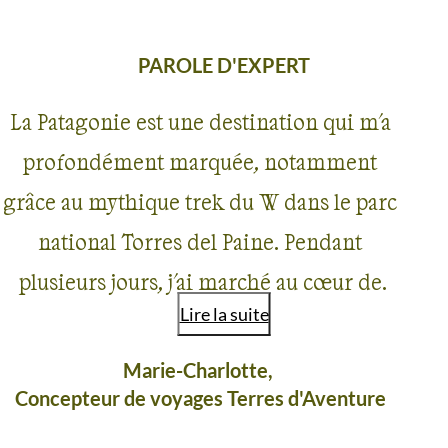
PAROLE D'EXPERT
La Patagonie est une destination qui m'a
profondément marquée, notamment
grâce au mythique trek du W dans le parc
national Torres del Paine. Pendant
plusieurs jours, j'ai marché au cœur de
Lire la suite
paysages spectaculaires, entre glaciers
immenses, lacs aux eaux turquoise,
Marie-Charlotte,
Concepteur de voyages Terres d'Aventure
vallées sauvages et les emblématiques
tours de granit qui font la renommée de