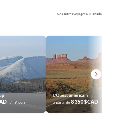
Nos autres voyages au Canada
oup
L'Ouest américain
CAD
8 350 $CAD
9 jours
à partir de
13 jours