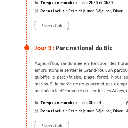
entre 2h30 et 3h30
ateliers, galeries, musées et parcs qui témoig
sculpture et les métiers d'art.
Petit-déjeuner, Déjeuner, Diner
Véhicule , entre 3h et 3h30 , 300km
200 m
En après-midi, nous grimpons au pic Champlain
Plus de détails
de l’estuaire. Nous pouvons également profiter d
Randonnée : le pic Champlain
Parc national du Bic
Aujourd’hui, randonnée en fonction des horai
empruntons le sentier le Grand-Tour, un parcou
qu’offre le parc (falaise, plage, forêt). Nous
marins. Si la marée ne nous permet pas d’empr
matinée à la découverte du sentier Les Anses, 
longeant le littoral. Il est possible d’y voir d
entre 3h et 4h
le sentier du Scoggan où plusieurs belvédères
murailles formées par les montagnes du parc.
Petit-déjeuner, Déjeuner, Diner
10 km
Randonnées : Le Grand-Tour : 8.7km (boucle), 3h 
Plus de détails