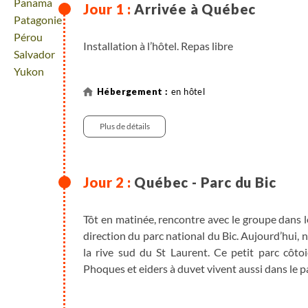
Voyage
Panama
Arrivée à Québec
Voyage
Patagonie
Voyage
Pérou
Installation à l’hôtel. Repas libre
Voyage
Salvador
Voyage
Yukon
en hôtel
Plus de détails
Québec - Parc du Bic
Tôt en matinée, rencontre avec le groupe dans l
direction du parc national du Bic. Aujourd’hui, 
la rive sud du St Laurent. Ce petit parc côto
Phoques et eiders à duvet vivent aussi dans le p
Arrêt en route dans le joli village de St-Jean-