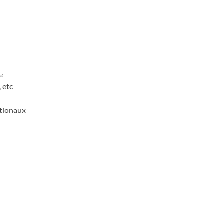
l
e
 etc
ationaux
e