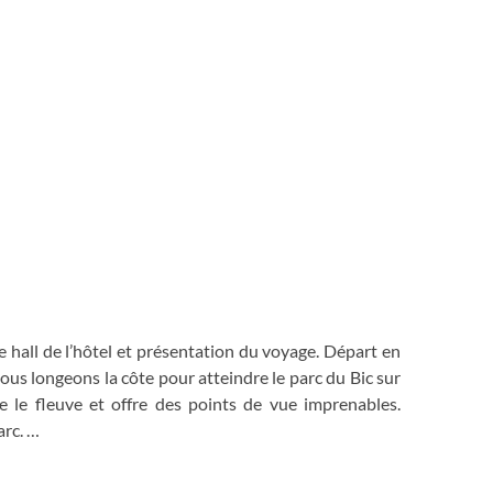
e hall de l’hôtel et présentation du voyage. Départ en
nous longeons la côte pour atteindre le parc du Bic sur
ie le fleuve et offre des points de vue imprenables.
arc.
Port-Joli, le village se découvre sans hâte au gré des