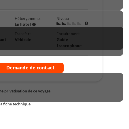
Hébergements
Niveau
En hôtel
Transfert
Encadrement
rant
Véhicule
Guide
francophone
Demande de contact
 privatisation de ce voyage
la fiche technique