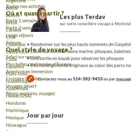
Voyage
Argentine
Toutes nos activités
Voyage
Belize
Où et quand partir ?
Voyage
Bolivie
Les plus Terdav
Partir 1 semaine
Voyage
Brésil
par notre conseillère voyage à Montréa
Partir 2 semaines
Voyage
Canada
Longs séjours
Voyage
Chili
Saisons
Randonner sur les plus hauts sommets de Gaspési
Voyage
Colombie
Quel style de voyage ?
L'abondance de la faune marine: phoques, baleines,
Voyage
Costa Rica
Safari sur mesure
Une sortie en kayak pour observer les phoques
Voyage
Cuba
Plus belles randonnées d'Europe
Des hébergements originaux au cœur des parcs n
Voyage
Equateur
Aventure en immersion
Voyage
Etats-Unis
Croisière & Voiles
514-382-9453
Contactez-nous au
ou par
messag
Voyage
Guadeloupe
Voyages désert
Voyage
Guatemala
Rêvez, explorez, voyagez
Voyage
Hawaï (USA)
Voyage
Honduras
Voyage
Martinique
Jour par jour
Voyage
Mexique
Voyage
Nicaragua