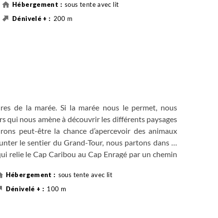
sous tente avec lit
nent de la place prédominante qu'occupent toujours la
200 m
Randonnée
6 km
 (346m) qui offre une vue magnifique sur une partie
u magnifique coucher de soleil sur le fleuve.
res de la marée. Si la marée nous le permet, nous
rs qui nous amène à découvrir les différents paysages
 aurons peut-être la chance d’apercevoir des animaux
unter le sentier du Grand-Tour, nous partons dans la
qui relie le Cap Caribou au Cap Enragé par un chemin
es phoques. Puis, après notre déjeuner, nous empruntons
sous tente avec lit
 permettent de contempler la baie du Ha! Ha! et les
100 m
Randonnée
de marche, dénivelé 95m, difficile.