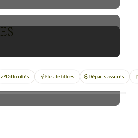
 se protéger des animaux, les
ES
eurs, pays aussi fascinant en
a montagne, l'
a
scension du
lement accessible.
Difficultés
Plus de filtres
Départs assurés