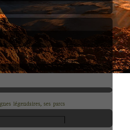
gnes légendaires, ses parcs
orongoro
, le
Tarangire
et le