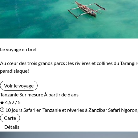
Itinérance
Itinérant
Semi-itinérant
Environnement
Le voyage en bref
Bord de mer et îles
Brousse et Savane
Au cœur des trois grands parcs : les rivières et collines du Tarangi
Forêts, collines, rivières et lacs
Haute Montagne
paradisiaque!
Voir le voyage
Tanzanie
Sur mesure
À partir de 6 ans
4,52 / 5
10 jours
Safari en Tanzanie et rêveries à Zanzibar
Safari Ngoro
Carte
Détails