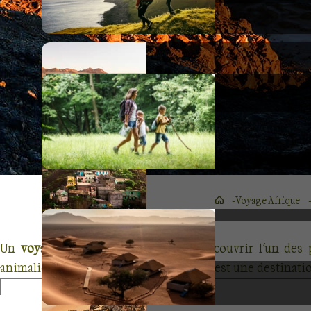
Voyage Afrique
Un
voyage en Tanzanie
permet de découvrir l'un des p
animaliers et ses habitants, la Tanzanie est une destinat
Quatre des plus importants parcs naturels se trouvent c