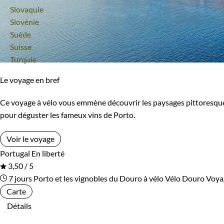
Voyage
Slovaquie
Voyage
Slovénie
Voyage
Suède
Voyage
Suisse
Voyage
Turquie
Le voyage en bref
Ce voyage à vélo vous emmène découvrir les paysages pittoresques 
pour déguster les fameux vins de Porto.
Voir le voyage
Portugal
En liberté
3,50 / 5
7 jours
Porto et les vignobles du Douro à vélo
Vélo Douro
Voyag
Carte
Détails