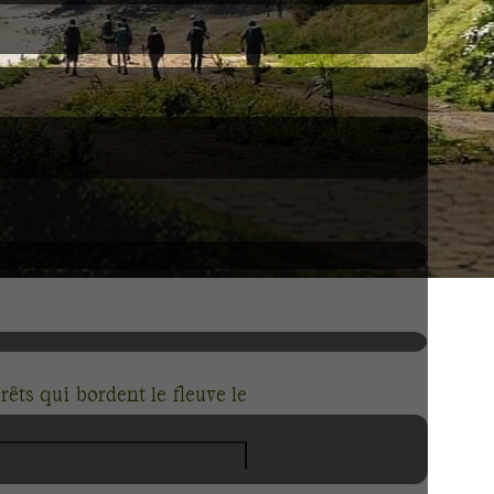
êts qui bordent le fleuve le
céan Atlantique.