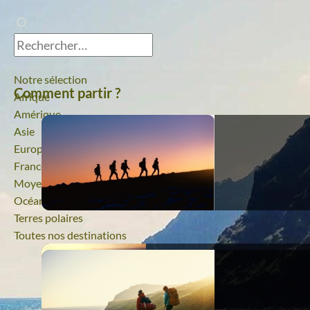
Notre sélection
Comment partir ?
Afrique
Amérique
Asie
Europe
France
Moyen-Orient
Océanie
Terres polaires
Toutes nos destinations