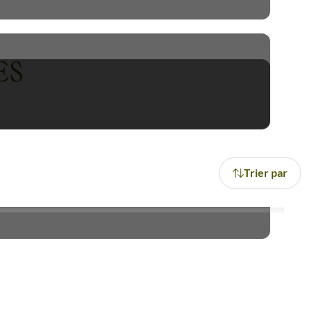
et d'autre. Destination phare
k en groupe sur les paysages
ES
ite grâce à la découverte des
aves. Entre le quartier de la
rs. La
traversée du pont Eiffel
ans le Douro vous permettra
Trier par
n circuit accompagné au cœur