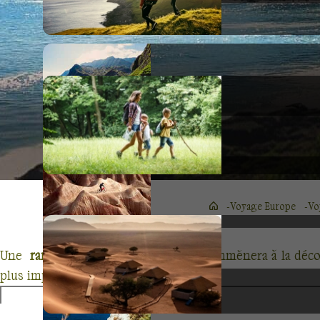
Voyage Europe
Vo
Une
randonnée dans le Douro
vous emmènera à la décou
plus important du Portugal.
Long de près de 900 kilomètres, le Douro prend sa source