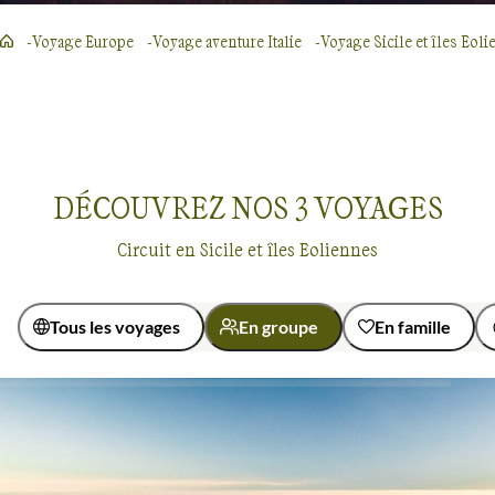
Voyage Europe
Voyage aventure Italie
Voyage Sicile et îles Eol
DÉCOUVREZ NOS
3
VOYAGES
Circuit en Sicile et îles Eoliennes
Tous les voyages
En groupe
En famille
Activité
Navigation
Randonnée
Voyages en groupe
Sicile et îles Eoliennes