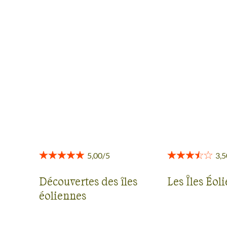
AVIS VOYAGEURS EN SICILE ET
ÎLES EOLIENNES
Des retours authentiques pour vous aider à choisir en
toute transparence.
Voir tous les avis
Découvertes des îles
Les Îles Éol
éoliennes