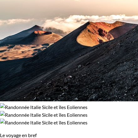
96% de satisfaction
(
521 avis
)
Âge des enfants
Les 10/13 ans
Les 14/16 ans
Confort
Refuge, gîte, dortoir
Standard
Itinérance
Itinérant
Semi-itinérant
Le voyage en bref