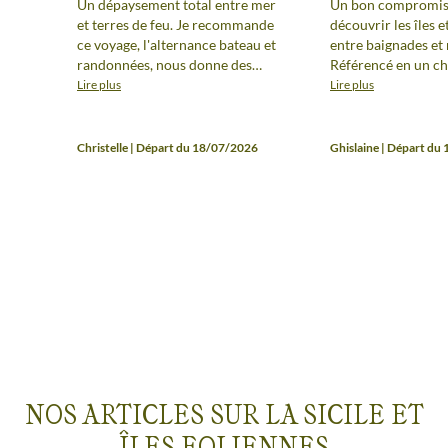
Un dépaysement total entre mer
Un bon compromis
et terres de feu. Je recommande
découvrir les îles e
ce voyage, l'alternance bateau et
entre baignades et
randonnées, nous donne des
Référencé en un c
aperçus incroyables des îles
concernant la diffic
Lire plus
Lire plus
éoliennes. Les nombreuses
justifié. Hormi la c
baignades étaient les bienvenues
être pénalisante po
car l'été était très chaud. Notre
voyage est a la port
Christelle | Départ du 18/07/2026
Ghislaine | Départ du
guide, Francesco, a été très à
vie à bord sur le ca
l'écoute de nos envies, nos
agréable avec une 
demandes. De belles découvertes
familiale organisée
gustatives également.
performante. Vane
régalé par tous 
NOS ARTICLES SUR LA SICILE ET
ÎLES EOLIENNES