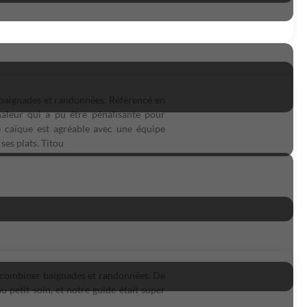
 baignades et randonnées. Référencé en
chaleur qui a pu être pénalisante pour
le caïque est agréable avec une équipe
ses plats. Titou
de combiner baignades et randonnées. De
u petit soin, et notre guide était super