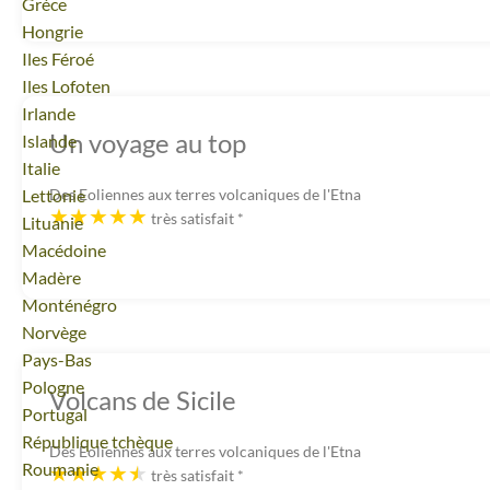
Voyage
Grèce
Voyage
Hongrie
Voyage
Iles Féroé
Voyage
Iles Lofoten
Voyage
Irlande
Un voyage au top
Voyage
Islande
Voyage
Italie
Voyage
Lettonie
Des Eoliennes aux terres volcaniques de l'Etna
très satisfait
*
Voyage
Lituanie
Voyage
Macédoine
Voyage
Madère
Voyage
Monténégro
Voyage
Norvège
Voyage
Pays-Bas
Voyage
Pologne
Volcans de Sicile
Voyage
Portugal
Voyage
République tchèque
Des Eoliennes aux terres volcaniques de l'Etna
Voyage
Roumanie
très satisfait
*