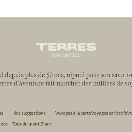
 depuis plus de 50 ans, réputé pour son savoir-
rres d'Aventure fait marcher des milliers de v
ns
Nos suggestions
Voyages à la carte
Voyages caritatifs
Vo
ance
Tour du mont Blanc