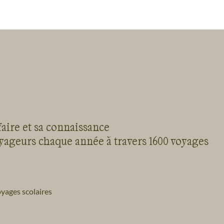
faire et sa connaissance
oyageurs chaque année à travers 1600 voyages
yages scolaires