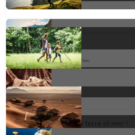
Les Îles Éoliennes
L'archipel des îles Eoliennes au fil de l'eau
satisfait
*
Parfait équilibre entre terre et mer !