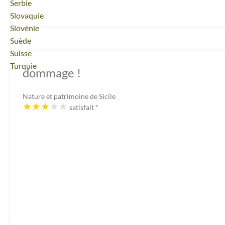
Voyage
Serbie
Voyage
Slovaquie
Voyage
Slovénie
Voyage
Suède
Voyage
Suisse
Voyage
Turquie
dommage !
Nature et patrimoine de Sicile
satisfait
*