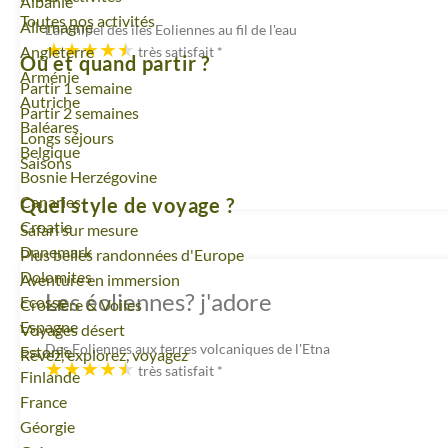
Voyage
Albanie
Toutes nos activités
Voyage
Allemagne
L'archipel des îles Eoliennes au fil de l'eau
Voyage
Angleterre
très satisfait
*
Où et quand partir ?
Voyage
Arménie
Partir 1 semaine
Voyage
Autriche
Partir 2 semaines
Voyage
Baléares
Longs séjours
Voyage
Belgique
Saisons
Voyage
Bosnie Herzégovine
Voyage
Canaries
Quel style de voyage ?
Voyage
Croatie
Safari sur mesure
Voyage
Danemark
Plus belles randonnées d'Europe
Voyage
Dolomites
Aventure en immersion
Les éoliennes? j'adore
Voyage
Ecosse
Croisière & Voiles
Voyage
Espagne
Voyages désert
Des Eoliennes aux terres volcaniques de l'Etna
Voyage
Estonie
Rêvez, explorez, voyagez
très satisfait
*
Voyage
Finlande
Voyage
France
Voyage
Géorgie