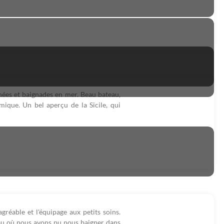
nnées et baignades en mer. Beau bateau,
mique. Un bel aperçu de la Sicile, qui
gréable et l'équipage aux petits soins.
au où nous avons pu nous baigner dans