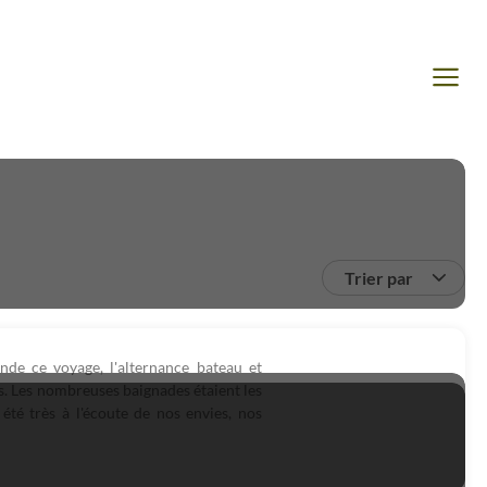
Trier par
de ce voyage, l'alternance bateau et
s. Les nombreuses baignades étaient les
 été très à l'écoute de nos envies, nos