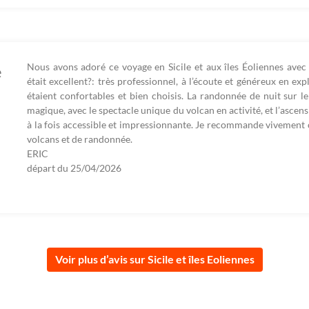
Nous avons adoré ce voyage en Sicile et aux îles Éoliennes avec
e
était excellent?: très professionnel, à l’écoute et généreux en ex
étaient confortables et bien choisis. La randonnée de nuit sur
magique, avec le spectacle unique du volcan en activité, et l’ascens
à la fois accessible et impressionnante. Je recommande vivement 
volcans et de randonnée.
ERIC
départ du
25/04/2026
Voir plus d’avis sur Sicile et îles Eoliennes