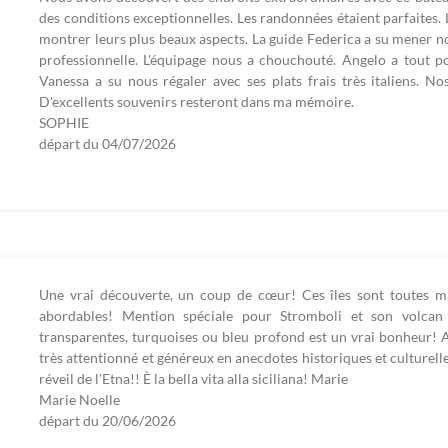
des conditions exceptionnelles. Les randonnées étaient parfaites.
montrer leurs plus beaux aspects. La guide Federica a su mener no
professionnelle. L'équipage nous a chouchouté. Angelo a tout 
Vanessa a su nous régaler avec ses plats frais très italiens. No
D'excellents souvenirs resteront dans ma mémoire.
SOPHIE
départ du
04/07/2026
Une vrai découverte, un coup de cœur! Ces îles sont toutes ma
abordables! Mention spéciale pour Stromboli et son volcan
transparentes, turquoises ou bleu profond est un vrai bonheur! A
très attentionné et généreux en anecdotes historiques et culturel
réveil de l'Etna!! È la bella vita alla siciliana! Marie
Marie Noelle
départ du
20/06/2026