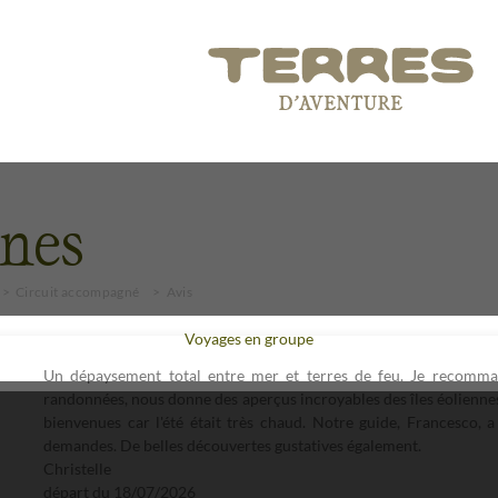
nnes
Circuit accompagné
Avis
Voyages en groupe
Un dépaysement total entre mer et terres de feu. Je recomman
randonnées, nous donne des aperçus incroyables des îles éolienne
bienvenues car l'été était très chaud. Notre guide, Francesco, a
demandes. De belles découvertes gustatives également.
Christelle
départ du
18/07/2026