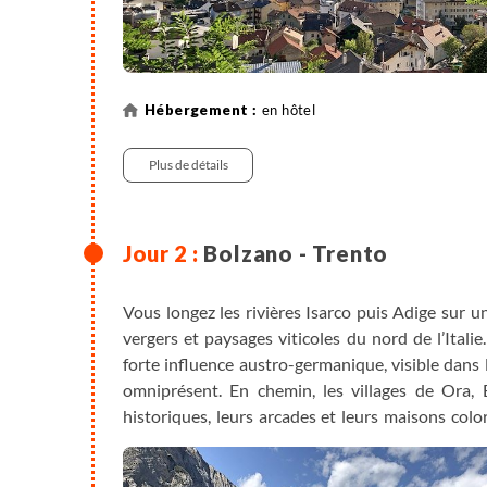
en hôtel
Plus de détails
Bolzano - Trento
Vous longez les rivières Isarco puis Adige sur un
vergers et paysages viticoles du nord de l’Ital
forte influence austro-germanique, visible dans l’
omniprésent. En chemin, les villages de Ora, 
historiques, leurs arcades et leurs maisons col
Trento, ville au riche patrimoine Renaissance,
Concile de Trente au XVIe siècle.