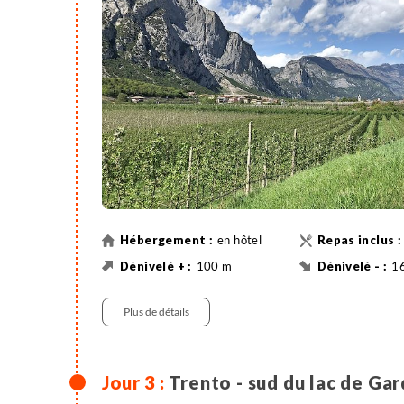
en hôtel
100 m
1
70 km
Vél
Plus de détails
Trento - sud du lac de Ga