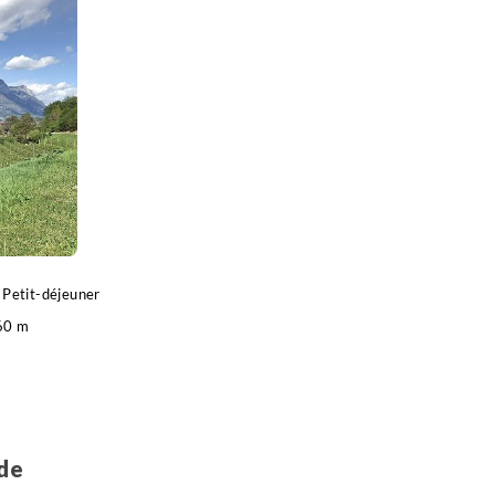
Petit-déjeuner
60 m
o
rde