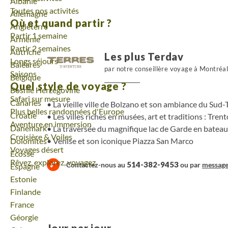
Voyage
Albanie
Toutes nos activités
Voyage
Allemagne
Où et quand partir ?
Voyage
Angleterre
Partir 1 semaine
Voyage
Arménie
Partir 2 semaines
Voyage
Autriche
Les plus Terdav
Longs séjours
Voyage
Baléares
par notre conseillère voyage à Montréa
Saisons
Voyage
Belgique
Quel style de voyage ?
Voyage
Bosnie Herzégovine
Safari sur mesure
Voyage
Canaries
La vieille ville de Bolzano et son ambiance du Sud-
Plus belles randonnées d'Europe
Voyage
Croatie
Les villes riches en musées, art et traditions : Tr
Aventure en immersion
Voyage
Danemark
La traversée du magnifique lac de Garde en bateau
Croisière & Voiles
Venise et son iconique Piazza San Marco
Voyage
Dolomites
Voyages désert
Voyage
Ecosse
Rêvez, explorez, voyagez
514-382-9453
Contactez-nous au
ou par
messag
Voyage
Espagne
Voyage
Estonie
Voyage
Finlande
Voyage
France
Voyage
Géorgie