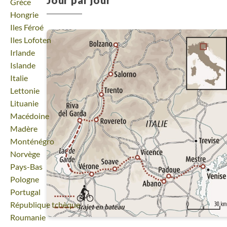
Jour par jour
Voyage
Grèce
Voyage
Hongrie
Voyage
Iles Féroé
Voyage
Iles Lofoten
Voyage
Irlande
Voyage
Islande
Voyage
Italie
Voyage
Lettonie
Voyage
Lituanie
Voyage
Macédoine
Voyage
Madère
Voyage
Monténégro
Voyage
Norvège
Voyage
Pays-Bas
Voyage
Pologne
Voyage
Portugal
Voyage
République tchèque
Voyage
Roumanie