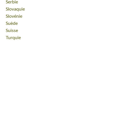
Voyage
Serbie
Voyage
Slovaquie
Voyage
Slovénie
Voyage
Suède
Voyage
Suisse
Voyage
Turquie