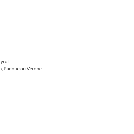
l
Tyrol
ento, Padoue ou Vérone
e