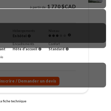
1 770 $CAD
à partir de
Hébergements
Niveau
En hôtel
Encadrements
Confort
rant
Hôte d’accueil
Standard
ble
inscrire
/ Demander un devis
la fiche technique