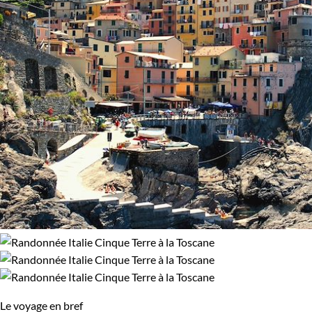
Vélo
93% de satisfaction
(
170 avis
)
Budget
De 750 à 1 250 $CAD
De 1 250 à 2 000 $CAD
De 2 000 à 3 000 $CAD
Âge des enfants
Les 6/9 ans
Les 10/13 ans
Les 14/16 ans
Le voyage en bref