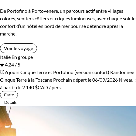
Confort
De Portofino à Portovenere, un parcours actif entre villages
colorés, sentiers côtiers et criques lumineuses, avec chaque soir le
Standard
Supérieur
confort d’un hôtel en bord de mer pour se détendre après la
marche.
Haut de gamme
Voir le voyage
Italie
En groupe
Itinérance
4,24 / 5
6 jours
Cinque Terre et Portofino (version confort)
Randonnée
Itinérant
Semi-itinérant
Cinque Terre à la Toscane
Prochain départ le 06/09/2026
Niveau :
à partir de
2 140 $CAD
/ pers.
En étoile
Carte
Détails
Environnement
Bord de mer et îles
Forêts, collines, rivières et lacs