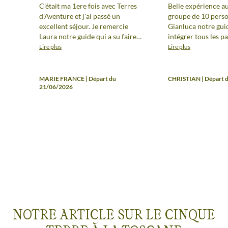
C'était ma 1ere fois avec Terres
Belle expérience au
d'Aventure et j'ai passé un
groupe de 10 pers
excellent séjour. Je remercie
Gianluca notre gui
Laura notre guide qui a su faire
intégrer tous les p
preuve de bienveillance avec
Organisation parfai
Lire plus
Lire plus
notre petit groupe (6), organiser
partage de sa parfa
les randos avec
connaissance du Pa
professionnalisme ainsi que
Terres.
MARIE FRANCE | Départ du
CHRISTIAN | Départ 
répondre à toutes nos questions(
21/06/2026
environnementales, religieuses,
historiques...) Toujours agreable
et de bonne humeur. Bravo à elle
et merci encore. Concernant
l'hotel bonne situation, très
agréable proposant de bons
petits plats. Une belle expérience
qui permet de découvrir
différemment une région, un
pays
NOTRE ARTICLE SUR LE CINQUE