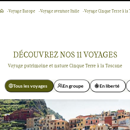
Voyage Europe
Voyage aventure Italie
Voyage Cinque Terre à la
DÉCOUVREZ NOS
11
VOYAGES
Voyage patrimoine et nature Cinque Terre à la Toscane
Tous les voyages
En groupe
En liberté
Activité
Découverte
Randonnée
Patrimoine et Nature
Cinque Terre à la Toscane