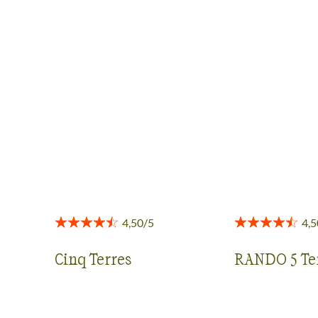
AVIS VOYAGEURS DANS LES
CINQUE TERRE À LA TOSCANE
Des retours authentiques pour vous aider à choisir en
toute transparence.
Voir tous les avis
Cinq Terres
RANDO 5 Te