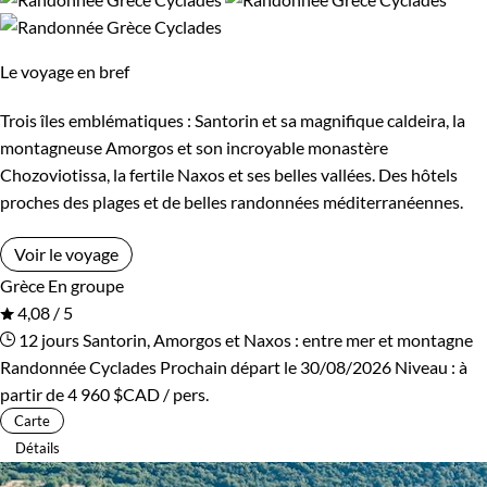
Vous pouvez
voyager en Grèce sans passeport
.
Itinérance
Guide de voyage Grèce
Le voyage en bref
Itinérant
Semi-itinérant
Trois îles emblématiques : Santorin et sa magnifique caldeira, la
montagneuse Amorgos et son incroyable monastère
Environnement
Chozoviotissa, la fertile Naxos et ses belles vallées. Des hôtels
proches des plages et de belles randonnées méditerranéennes.
Bord de mer et îles
Forêts, collines, rivières et lacs
Voir le voyage
Patrimoine et Nature
Grèce
En groupe
4,08 / 5
12 jours
Santorin, Amorgos et Naxos : entre mer et montagne
Randonnée Cyclades
Prochain départ le 30/08/2026
Niveau :
à
partir de
4 960 $CAD
/ pers.
Carte
Détails