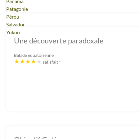
Voyage
Panama
Voyage
Patagonie
Voyage
Pérou
Voyage
Salvador
Voyage
Yukon
Une découverte paradoxale
Balade équatorienne
satisfait
*