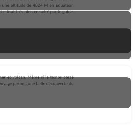
à une altitude de 4824 M en Equateur.
e tout très bien encadré par le guide.
mer et volcan. Même si le temps passé
e voyage permet une belle découverte du