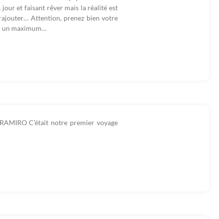
our et faisant rêver mais la réalité est
 rajouter… Attention, prenez bien votre
ter un maximum…
el RAMIRO C'était notre premier voyage