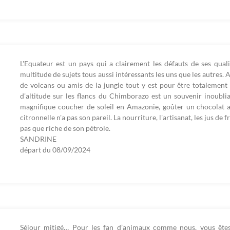
L'Equateur est un pays qui a clairement les défauts de ses quali
multitude de sujets tous aussi intéressants les uns que les autres
de volcans ou amis de la jungle tout y est pour être totalemen
d'altitude sur les flancs du Chimborazo est un souvenir inoubli
magnifique coucher de soleil en Amazonie, goûter un chocolat a
citronnelle n'a pas son pareil. La nourriture, l'artisanat, les jus de fr
pas que riche de son pétrole.
SANDRINE
départ du
08/09/2024
Séjour mitigé… Pour les fan d’animaux comme nous, vous êtes