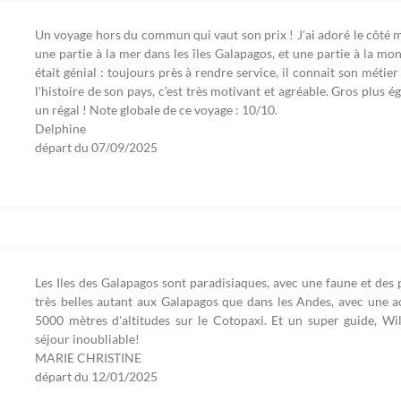
Un voyage hors du commun qui vaut son prix ! J'ai adoré le côté 
une partie à la mer dans les îles Galapagos, et une partie à la mo
était génial : toujours près à rendre service, il connait son métie
l'histoire de son pays, c'est très motivant et agréable. Gros plus é
un régal ! Note globale de ce voyage : 10/10.
Delphine
départ du
07/09/2025
Les Iles des Galapagos sont paradisiaques, avec une faune et des
très belles autant aux Galapagos que dans les Andes, avec une 
5000 mètres d'altitudes sur le Cotopaxi. Et un super guide, W
séjour inoubliable!
MARIE CHRISTINE
départ du
12/01/2025