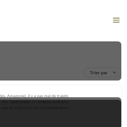
Trier par
s, Amazonie), il y a pas mal de trajets
r des randonnées +/- longues (volcans,
t avec le soleil ainsi qu'une température