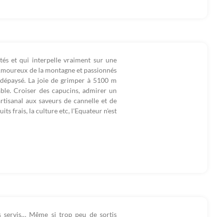
tés et qui interpelle vraiment sur une
. Amoureux de la montagne et passionnés
t dépaysé. La joie de grimper à 5100 m
able. Croiser des capucins, admirer un
rtisanal aux saveurs de cannelle et de
uits frais, la culture etc, l'Equateur n'est
 servis… Même si trop peu de sortis