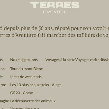
 depuis plus de 50 ans, réputé pour son savoir-
rres d'Aventure fait marcher des milliers de v
ns
Nos suggestions
Voyages à la carte
Voyages caritatifs
Vo
ance
Tour du mont Blanc
ie
Idées de weekends
roc
Les 10 plus beaux treks - Alpes
GR20 - Corse
pagne
La découverte des animaux
ie
Voyage Himalaya