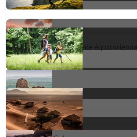
Une merveilleuse balade équatorienn
Balade équatorienne
satisfait
*