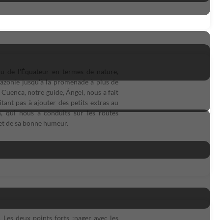
çu de l'Équateur en termes de nature,
Amazonie jusqu'à la promenade à plus de
Cuenca, notre guide, Ángel, nous a fait
ant pas à ajouter des petits extras au
 qui nous a conduits sur les routes
 et de sa bonne humeur.
 Les deux points forts :nager avec les