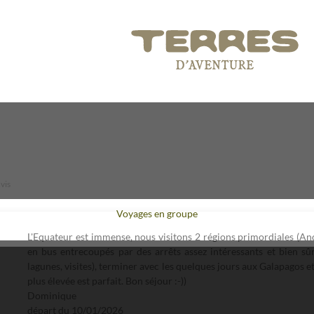
vis
Voyages en groupe
L'Equateur est immense, nous visitons 2 régions primordiales (Ande
en bus entrecoupés par des arrêts assez intéressants et bien sû
lagunes, visites), terminer avec les quelques jours aux Galapagos e
plus élevée est parfait. Bon séjour :-))
Dominique
départ du
10/01/2026